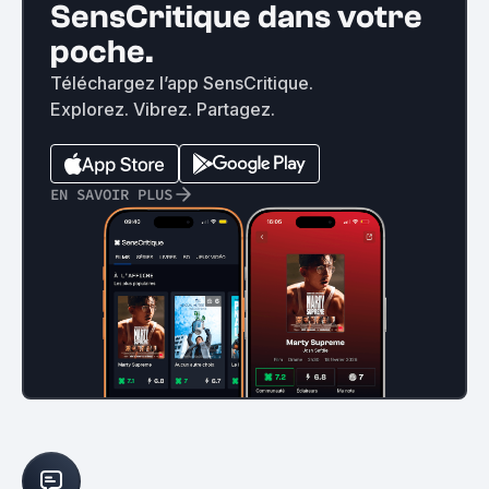
SensCritique dans votre
poche.
Téléchargez l’app SensCritique.
Explorez. Vibrez. Partagez.
EN SAVOIR PLUS