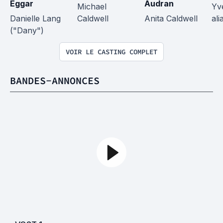
Eggar
Audran
Michael 
Yv
Danielle Lang 
Caldwell
Anita Caldwell
ali
("Dany")
VOIR LE CASTING COMPLET
BANDES-ANNONCES