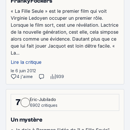
FrankyFockers
« La Fille Seule » est le premier film qui voit
Virginie Ledoyen occuper un premier rôle.
Lorsque le film sort, cest une révélation. Lactrice
de la nouvelle génération, cest elle, cela simpose
alors comme une évidence. Dautant plus que ce
que lui fait jouer Jacquot est loin dêtre facile. «
La...
Lire la critique
le 6 juin 2012
4 j'aime
939
Eric-Jubilado
7
6902 critiques
Un mystère
« Je dois à Bergman l'idée de "La Fille Seule".