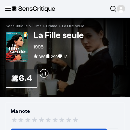
SensCritique
>
Films
>
Drame
>
La Fille seule
La Fille seule
1995
386
290
18
6.4
Ma note