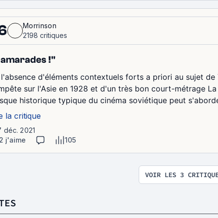
Morrinson
6
2198 critiques
amarades !"
 l'absence d'éléments contextuels forts a priori au sujet d
mpête sur l'Asie en 1928 et d'un très bon court-métrage La
esque historique typique du cinéma soviétique peut s'aborder
e la critique
7 déc. 2021
2 j'aime
105
VOIR LES 3 CRITIQU
TES