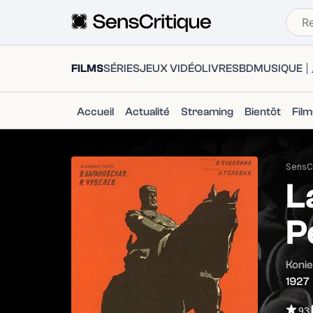
FILMS
SÉRIES
JEUX VIDÉO
LIVRES
BD
MUSIQUE
Accueil
Actualité
Streaming
Bientôt
Fil
SensCr
L
P
Koni
1927
93