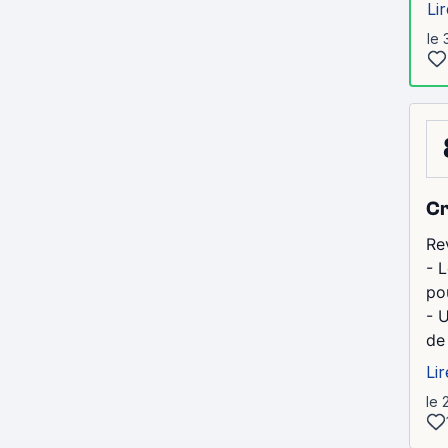
Lir
le 
Cr
Rev
- 
pou
- 
de
Lir
le 