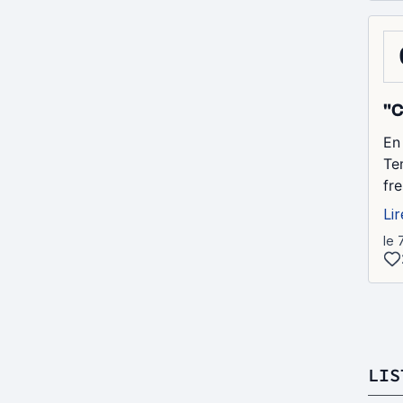
"C
En
Te
fr
Lir
le 
LIS