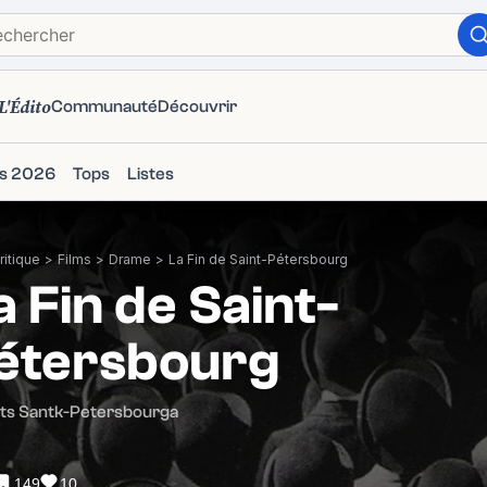
L'Édito
Communauté
Découvrir
ms 2026
Tops
Listes
itique
>
Films
>
Drame
>
La Fin de Saint-Pétersbourg
a Fin de Saint-
étersbourg
ets Santk-Petersbourga
149
10