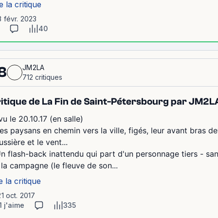
e la critique
3 févr. 2023
40
JM2LA
8
712 critiques
itique de La Fin de Saint-Pétersbourg par JM2L
u le 20.10.17 (en salle)
Les paysans en chemin vers la ville, figés, leur avant bras d
ssière et le vent...
Un flash-back inattendu qui part d'un personnage tiers - san
 la campagne (le fleuve de son...
e la critique
21 oct. 2017
1 j'aime
335