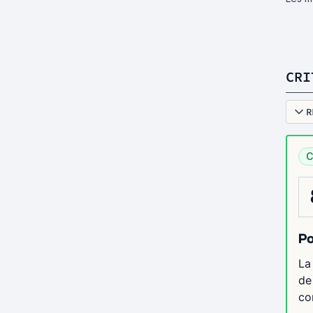
CRI
R
C
Po
La
de
co