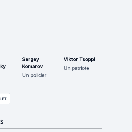
Sergey
Viktor Tsoppi
sky
Komarov
Un patriote
Un policier
LET
S