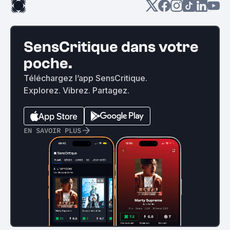
SensCritique dans votre
poche.
Téléchargez l’app SensCritique.
Explorez. Vibrez. Partagez.
EN SAVOIR PLUS