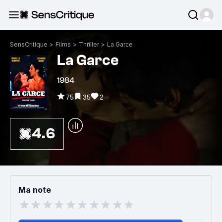
SensCritique
>
Films
>
Thriller
>
La Garce
La Garce
1984
75
35
2
4.6
Ma note