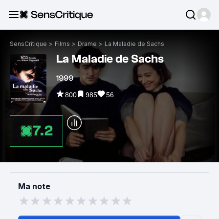
SensCritique
>
Films
>
Drame
>
La Maladie de Sachs
La Maladie de Sachs
1999
800
985
56
7.2
Ma note