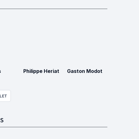
s
Philippe Heriat
Gaston Modot
LET
S