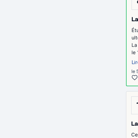
La
Ét
ul
La
le
Lir
le 
La
Ce