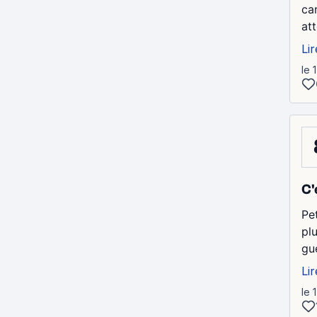
car
at
Lir
le 
C'
Pe
pl
gu
Lir
le 