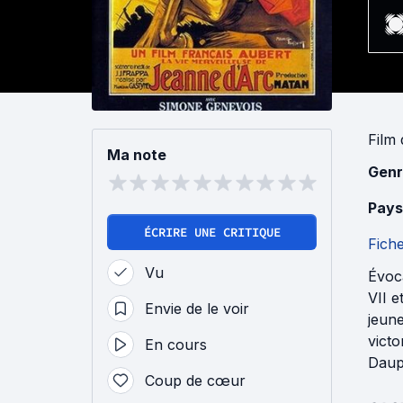
Film
Ma note
Genr
Pays
ÉCRIRE UNE CRITIQUE
Fich
Vu
Évoc
VII e
Envie de le voir
jeune
victo
En cours
Dauph
Coup de cœur