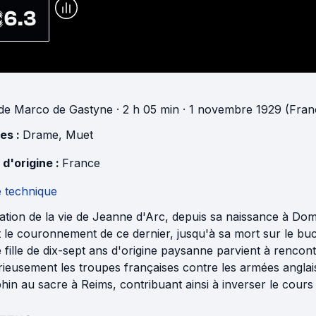
6.3
de
Marco de Gastyne
· 2 h 05 min
· 1 novembre 1929 (Fran
es :
Drame
,
Muet
 d'origine :
France
e technique
ation de la vie de Jeanne d'Arc, depuis sa naissance à D
t le couronnement de ce dernier, jusqu'à sa mort sur le bu
 fille de dix-sept ans d'origine paysanne parvient à rencon
rieusement les troupes françaises contre les armées anglais
in au sacre à Reims, contribuant ainsi à inverser le cours d