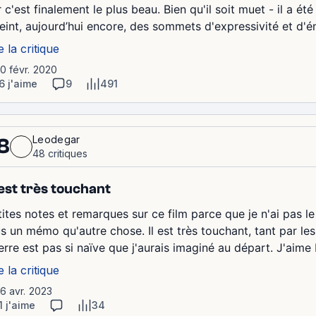
 c'est finalement le plus beau. Bien qu'il soit muet - il a é
teint, aujourd’hui encore, des sommets d'expressivité et d'é
e la critique
10 févr. 2020
6 j'aime
9
491
Leodegar
8
48 critiques
est très touchant
tites notes et remarques sur ce film parce que je n'ai pas le
us un mémo qu'autre chose. Il est très touchant, tant par le
erre est pas si naïve que j'aurais imaginé au départ. J'aime 
e la critique
16 avr. 2023
1 j'aime
34