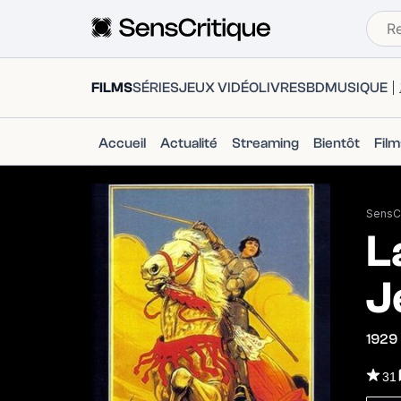
FILMS
SÉRIES
JEUX VIDÉO
LIVRES
BD
MUSIQUE
Accueil
Actualité
Streaming
Bientôt
Fil
SensCr
L
J
1929
31