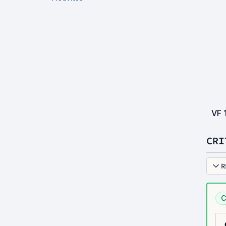
VF
CRI
R
C