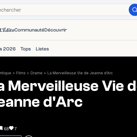
L'Édito
Communauté
Découvrir
ms 2026
Tops
Listes
itique
>
Films
>
Drame
>
La Merveilleuse Vie de Jeanne d'Arc
a Merveilleuse Vie 
eanne d'Arc
68
7