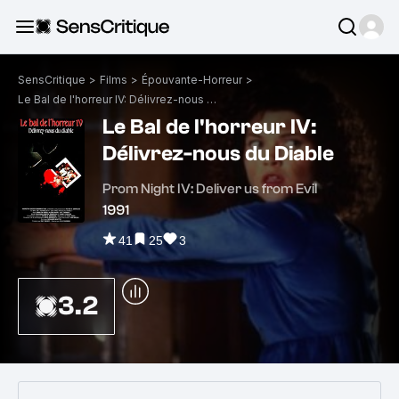
SensCritique
>
Films
>
Épouvante-Horreur
>
Le Bal de l'horreur IV: Délivrez-nous du Diable
Le Bal de l'horreur IV:
Délivrez-nous du Diable
Prom Night IV: Deliver us from Evil
1991
41
25
3
3.2