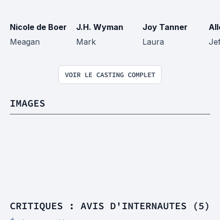
Nicole de Boer
J.H. Wyman
Joy Tanner
Al
Meagan
Mark
Laura
Jef
VOIR LE CASTING COMPLET
IMAGES
CRITIQUES : AVIS D'INTERNAUTES (5)