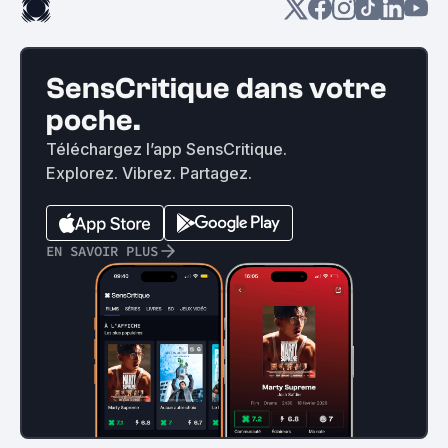
SensCritique dans votre
poche.
Téléchargez l’app SensCritique.
Explorez. Vibrez. Partagez.
EN SAVOIR PLUS