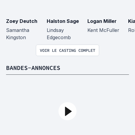
Zoey Deutch
Halston Sage
Logan Miller
Ki
Samantha 
Lindsay 
Kent McFuller
Ro
Kingston
Edgecomb
VOIR LE CASTING COMPLET
BANDES-ANNONCES