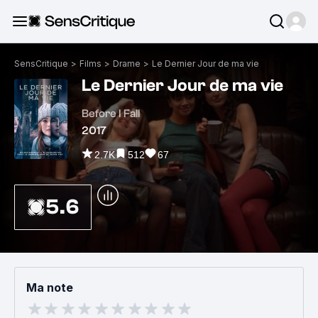
SensCritique
>
Films
>
Drame
>
Le Dernier Jour de ma vie
Le Dernier Jour de ma vie
Before I Fall
2017
2.7K
512
67
5.6
Ma note