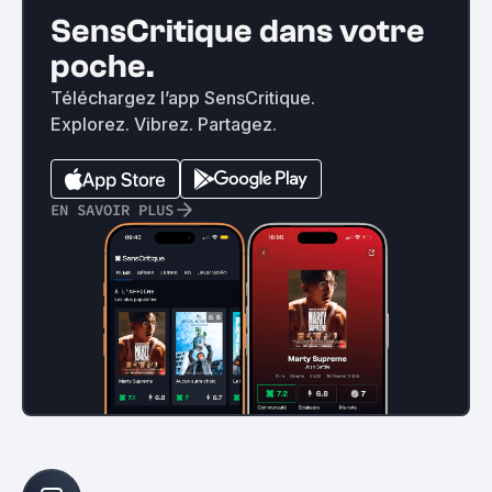
SensCritique dans votre
poche.
Téléchargez l’app SensCritique.
Explorez. Vibrez. Partagez.
EN SAVOIR PLUS