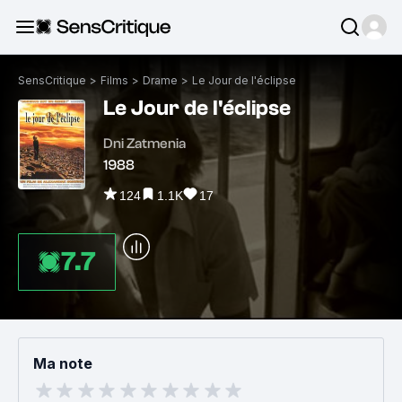
SensCritique
>
Films
>
Drame
>
Le Jour de l'éclipse
Le Jour de l'éclipse
Dni Zatmenia
1988
124
1.1K
17
7.7
Ma note