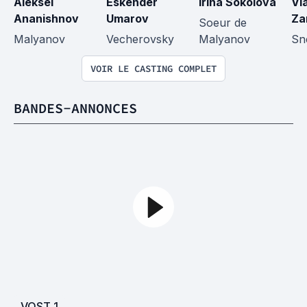
Aleksei 
Eskender 
Irina Sokolova
Vla
Ananishnov
Umarov
Za
Soeur de 
Malyanov
Vecherovsky
Malyanov
Sn
VOIR LE CASTING COMPLET
BANDES-ANNONCES
VOST
1