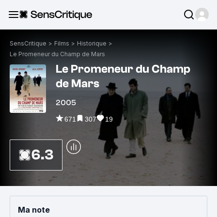
SensCritique
>
Films
>
Historique
>
Le Promeneur du Champ de Mars
Le Promeneur du Champ
de Mars
2005
671
307
19
6.3
Ma note