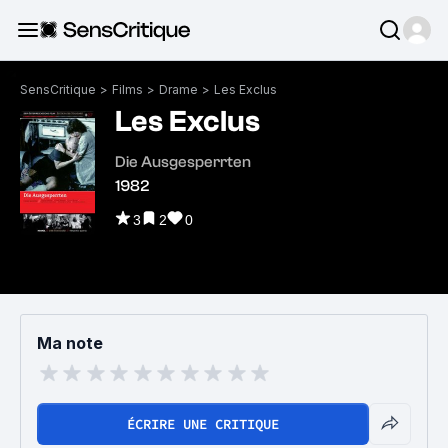
SensCritique
>
Films
>
Drame
>
Les Exclus
Les Exclus
Die Ausgesperrten
1982
3
2
0
Ma note
ÉCRIRE UNE CRITIQUE