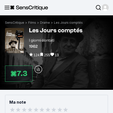
SensCritique
>
Films
>
Drame
>
Les Jours comptés
Les Jours comptés
I giorni contati
1962
124
255
13
7.3
Ma note