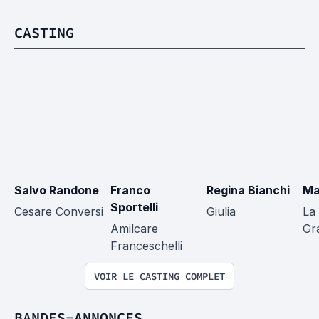
CASTING
Salvo Randone
Franco 
Regina Bianchi
Ma
Sportelli
Cesare Conversi
Giulia
La
Amilcare 
Gra
Franceschelli
VOIR LE CASTING COMPLET
BANDES-ANNONCES