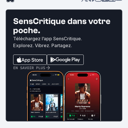
SensCritique dans votre
poche.
Téléchargez l’app SensCritique.
Explorez. Vibrez. Partagez.
EN SAVOIR PLUS