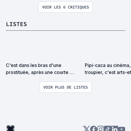
VOIR LES 6 CRITIQUES
LISTES
C'est dans les bras d'une 
Pipi-caca au cinéma, 
prostituée, après une courte 
troupier, c'est arts-e
tisane, qu'à Tain-l'Hermitage, rue 
de Bitche, périt papé Ticiène. 
VOIR PLUS DE LISTES
Vous ne pûtes rien y faire.