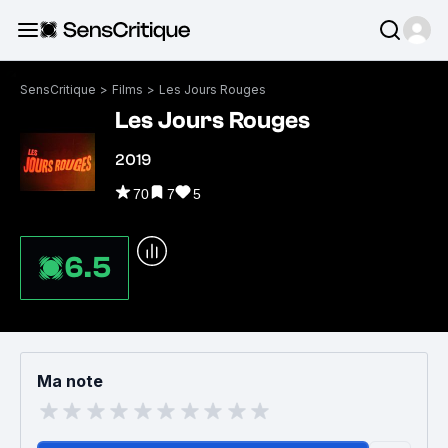
SensCritique
>
Films
>
Les Jours Rouges
Les Jours Rouges
2019
70
7
5
6.5
Ma note