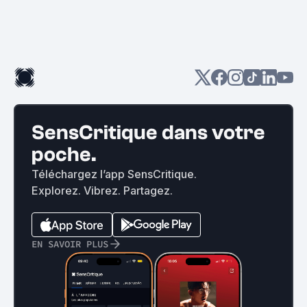
SensCritique dans votre
poche.
Téléchargez l’app SensCritique.
Explorez. Vibrez. Partagez.
EN SAVOIR PLUS