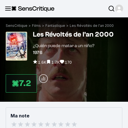
SensCritique
>
Films
>
Fantastique
>
Les Révoltés de l'an 2000
Les Révoltés de l'an 2000
¿Quién puede matar a un niño?
1976
1.6K
1.7K
170
7.2
Ma note