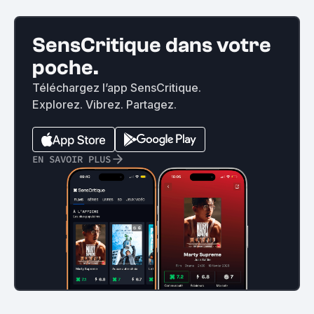
SensCritique dans votre
poche.
Téléchargez l’app SensCritique.
Explorez. Vibrez. Partagez.
EN SAVOIR PLUS