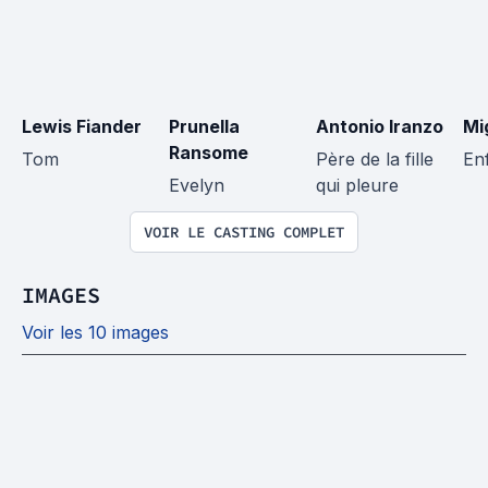
Lewis Fiander
Prunella 
Antonio Iranzo
Mi
Ransome
Tom
Père de la fille 
En
Evelyn
qui pleure
VOIR LE CASTING COMPLET
IMAGES
Voir les 10 images