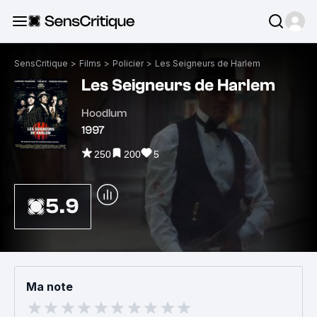
SensCritique
>
Films
>
Policier
>
Les Seigneurs de Harlem
Les Seigneurs de Harlem
Hoodlum
1997
250
200
5
5.9
Ma note