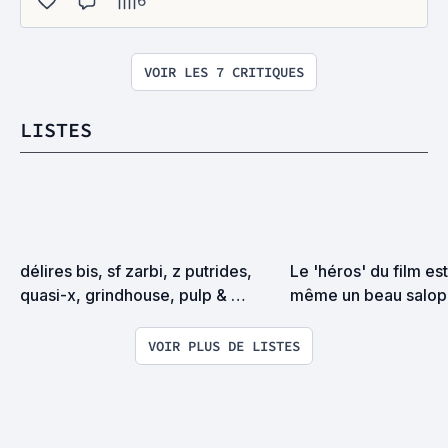
6
VOIR LES 7 CRITIQUES
LISTES
délires bis, sf zarbi, z putrides, 
Le 'héros' du film es
quasi-x, grindhouse, pulp & 
même un beau salop
exploitation en tous genres
VOIR PLUS DE LISTES