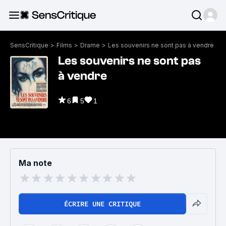
SensCritique
>
Films
>
Drame
>
Les souvenirs ne sont pas à vendre
Les souvenirs ne sont pas
à vendre
6
5
1
Ma note
ÉCRIRE UNE CRITIQUE