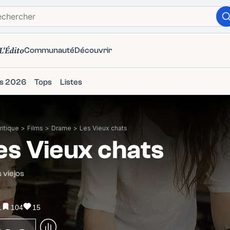
L'Édito
Communauté
Découvrir
ms 2026
Tops
Listes
itique
>
Films
>
Drame
>
Les Vieux chats
es Vieux chats
 viejos
1
104
15