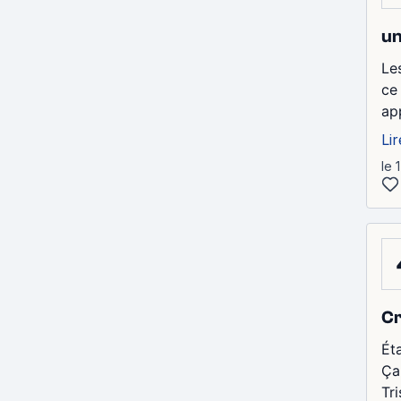
un
Le
ce
ap
Lir
le 
Cr
Ét
Ça
Tri