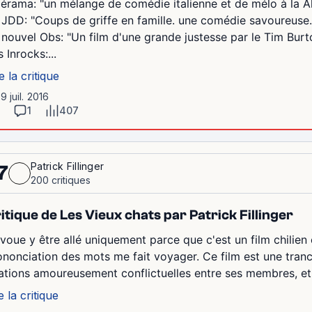
lérama: "un mélange de comédie italienne et de mélo à la A
 JDD: "Coups de griffe en famille. une comédie savoureuse.
 nouvel Obs: "Un film d'une grande justesse par le Tim Burto
 Inrocks:...
e la critique
19 juil. 2016
1
407
Patrick Fillinger
7
200 critiques
itique de Les Vieux chats par Patrick Fillinger
avoue y être allé uniquement parce que c'est un film chilien 
ononciation des mots me fait voyager. Ce film est une tranc
lations amoureusement conflictuelles entre ses membres, et 
e la critique