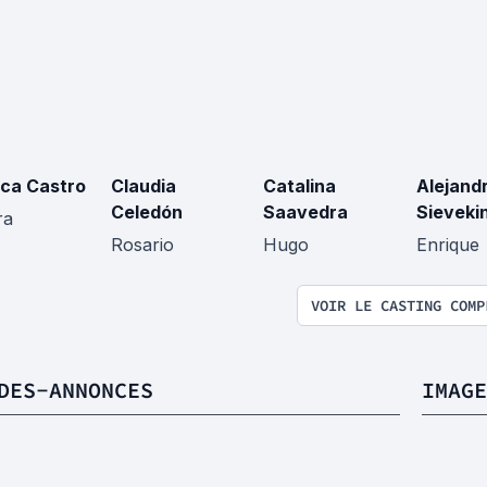
ica Castro
Claudia
Catalina
Alejand
Celedón
Saavedra
Sieveki
ra
Rosario
Hugo
Enrique
VOIR LE CASTING COMP
DES-ANNONCES
IMAGE