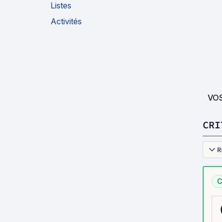
Listes
Activités
VO
CRI
R
C