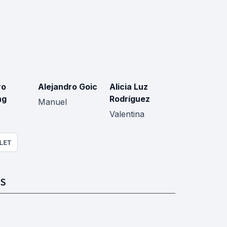
ro
Alejandro Goic
Alicia Luz
ng
Rodríguez
Manuel
Valentina
LET
S