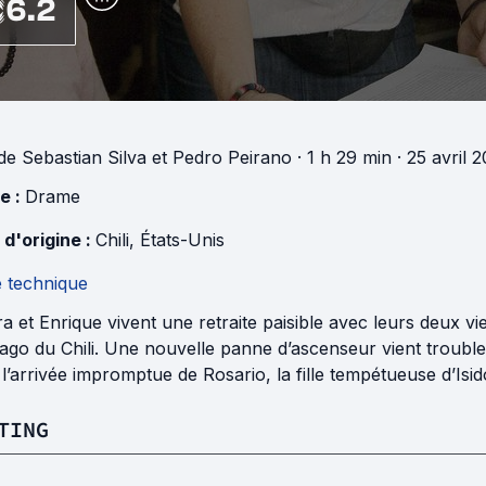
6.2
de
Sebastian Silva
et
Pedro Peirano
· 1 h 29 min
· 25 avril 
e :
Drame
 d'origine :
Chili
,
États-Unis
e technique
ra et Enrique vivent une retraite paisible avec leurs deux 
ago du Chili. Une nouvelle panne d’ascenseur vient troubler 
l’arrivée impromptue de Rosario, la fille tempétueuse d’Isido
TING