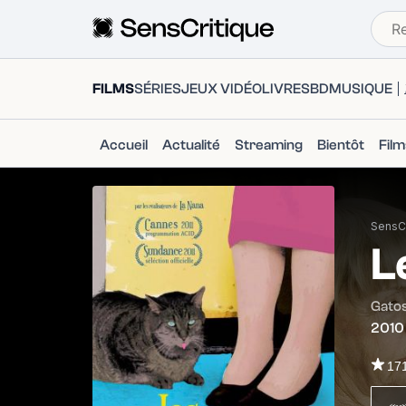
FILMS
SÉRIES
JEUX VIDÉO
LIVRES
BD
MUSIQUE
Accueil
Actualité
Streaming
Bientôt
Fil
SensCr
L
Gatos
2010
17