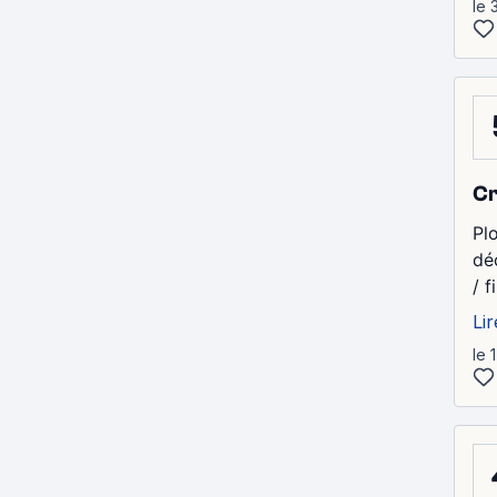
le 
Cr
Pl
dé
/ f
Lir
le 