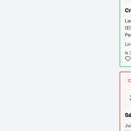
Cr
Le
(E
Pe
Lir
le 
C
S
Ju