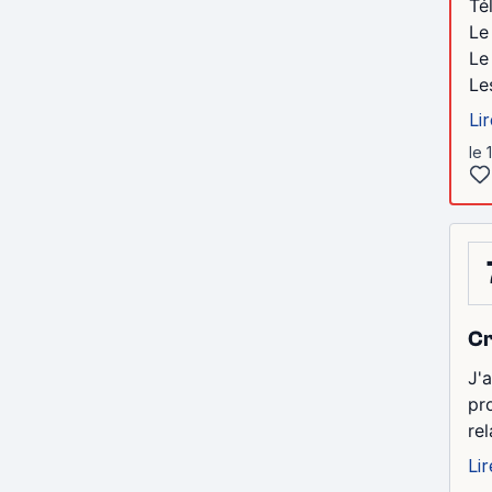
Té
Le
Le
Les
Lir
le 
Cr
J'
pr
re
Lir