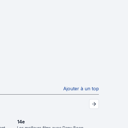
Ajouter à un top
14
e
ent
Les meilleurs films avec Dany Boon