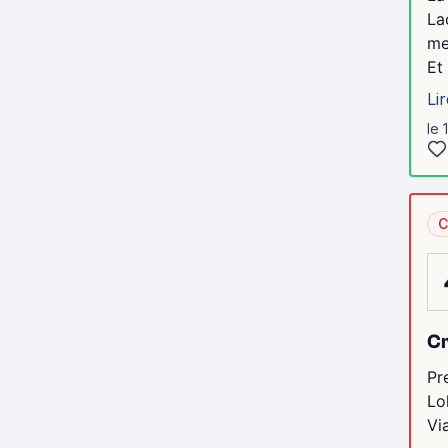
La
me
Et
Lir
le 
C
Cr
Pr
Lo
Vi