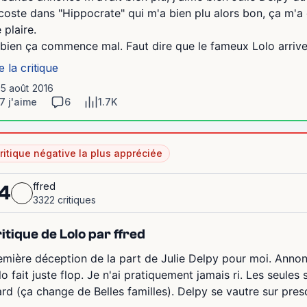
coste dans "Hippocrate" qui m'a bien plu alors bon, ça m'a 
 plaire.
 bien ça commence mal. Faut dire que le fameux Lolo arrive 
e la critique
15 août 2016
7 j'aime
6
1.7K
ritique négative la plus appréciée
ffred
4
3322 critiques
itique de Lolo par ffred
emière déception de la part de Julie Delpy pour moi. Ann
lo fait juste flop. Je n'ai pratiquement jamais ri. Les seules
ard (ça change de Belles familles). Delpy se vautre sur presq