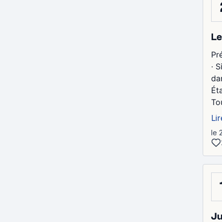
Le
Pr
· 
da
Éta
To
Lir
le 
Ju