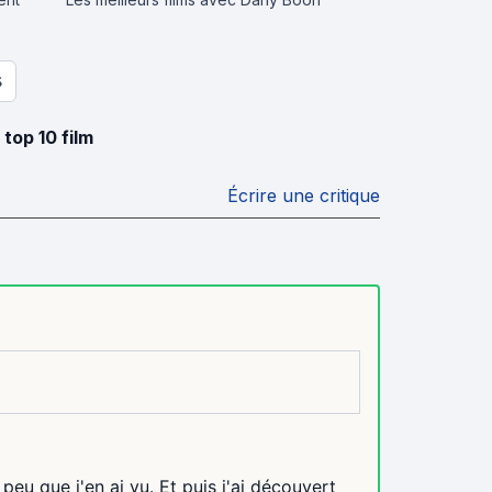
S
n
top 10 film
Écrire une critique
peu que j'en ai vu. Et puis j'ai découvert