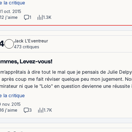
e la critique
31 oct. 2015
12 j'aime
1
1.3K
Jack L'Eventreur
4
473 critiques
mmes, Levez-vous!
 m’apprêtais à dire tout le mal que je pensais de Julie Delpy
e après coup me fait réviser quelque peu mon jugement. No
mirateur ni que le "Lolo" en question devienne une réussite 
e la critique
9 nov. 2015
16 j'aime
3
1.7K