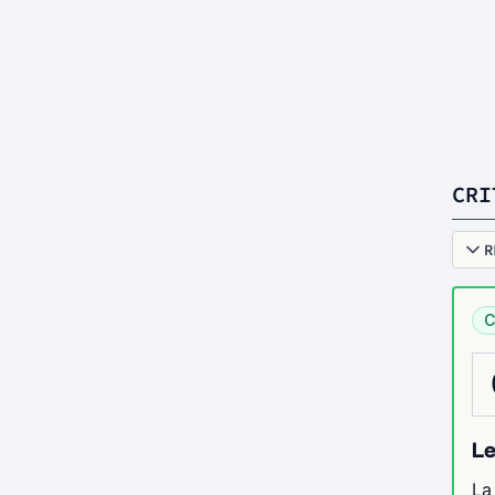
CRI
R
C
Le
La