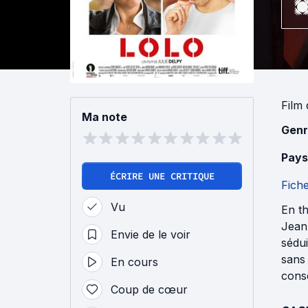
Film
Ma note
Genr
Pays
ÉCRIRE UNE CRITIQUE
Fich
Vu
En th
Jean-
Envie de le voir
sédui
sans 
En cours
conse
Coup de cœur