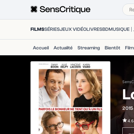
FILMS
SÉRIES
JEUX VIDÉO
LIVRES
BD
MUSIQUE
Accueil
Actualité
Streaming
Bientôt
Fil
SensCr
L
2015
4.