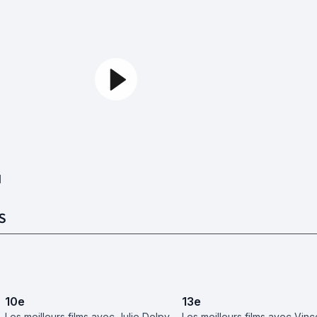
1
S
10
e
13
e
Les meilleurs films avec Julie Delpy
Les meilleurs films avec Vinc