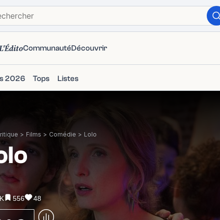
L'Édito
Communauté
Découvrir
ms 2026
Tops
Listes
itique
>
Films
>
Comédie
>
Lolo
olo
6K
556
48