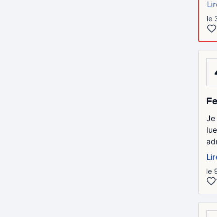
Lir
le 
Fe
Je
lu
ad
Lir
le 