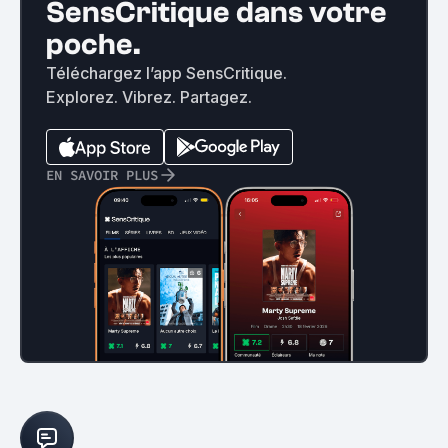
SensCritique dans votre
poche.
Téléchargez l’app SensCritique.
Explorez. Vibrez. Partagez.
EN SAVOIR PLUS