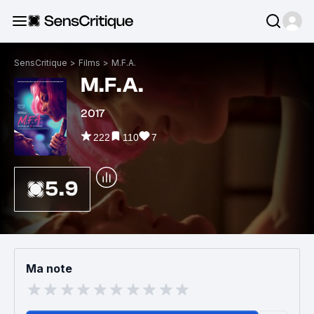
SensCritique
>
Films
>
M.F.A.
M.F.A.
2017
222
110
7
5.9
Ma note