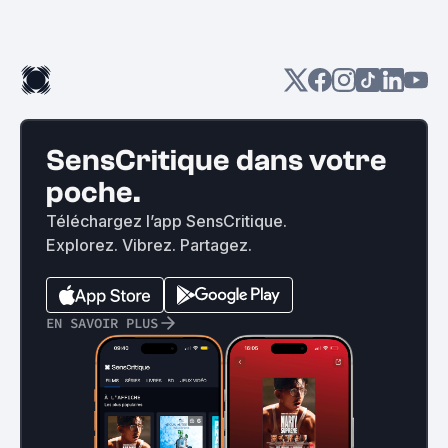
SensCritique dans votre
poche.
Téléchargez l’app SensCritique.
Explorez. Vibrez. Partagez.
EN SAVOIR PLUS