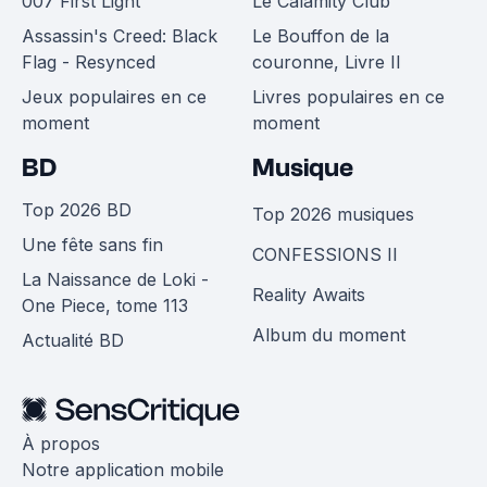
007 First Light
Le Calamity Club
Assassin's Creed: Black
Le Bouffon de la
Flag - Resynced
couronne, Livre II
Jeux populaires en ce
Livres populaires en ce
moment
moment
BD
Musique
Top 2026 BD
Top 2026 musiques
Une fête sans fin
CONFESSIONS II
La Naissance de Loki -
Reality Awaits
One Piece, tome 113
Album du moment
Actualité BD
À propos
Notre application mobile