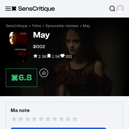
SensCritique
>
Films
>
Épouvante-Horreur
>
May
May
2002
2.3K
1.5K
201
6.8
Ma note