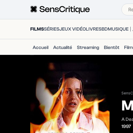
FILMS
SÉRIES
JEUX VIDÉO
LIVRES
BD
MUSIQUE
Accueil
Actualité
Streaming
Bientôt
Fil
SensCr
M
A Dea
1997