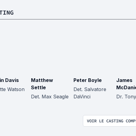
TING
in Davis
Matthew
Peter Boyle
James
Settle
McDani
tte Watson
Det. Salvatore
Det. Max Seagle
DaVinci
Dr. Tony
VOIR LE CASTING COMP