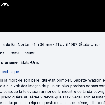
2
0
ilm
de
Bill Norton
· 1 h 36 min
· 21 avril 1997 (États-Unis)
es :
Drame
,
Thriller
 d'origine :
États-Unis
e technique
s la mort de son père, qui était pompier, Babette Watson 
els elle voit des images de plus en plus précises concerna
... Lorsque la télévision annonce le meurtre de Linda Lowri, e
 prend guère au sérieux tandis que Max Segal, son assista
e de lui poser quelques questions... Le soir même, elle confi