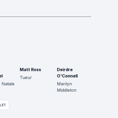
Matt Ross
Deirdre
el
O'Connell
Tueur
 Natale
Marilyn
Middleton
LET