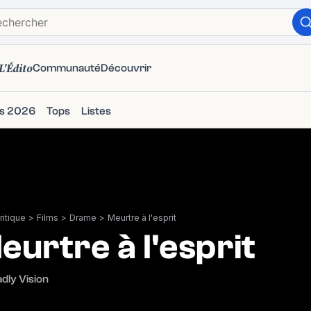
L'Édito
Communauté
Découvrir
ms 2026
Tops
Listes
itique
>
Films
>
Drame
>
Meurtre à l'esprit
eurtre à l'esprit
dly Vision