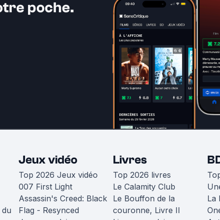
otre poche.
Jeux vidéo
Livres
B
Top 2026 Jeux vidéo
Top 2026 livres
To
007 First Light
Le Calamity Club
Une
Assassin's Creed: Black
Le Bouffon de la
La 
 du
Flag - Resynced
couronne, Livre II
One