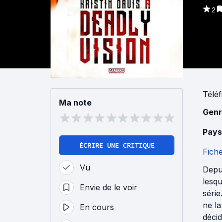
2
Téléf
Ma note
Genr
Pays
ÉCRIRE UNE CRITIQUE
Fich
Vu
Depui
lesqu
Envie de le voir
série
ne la
En cours
décid