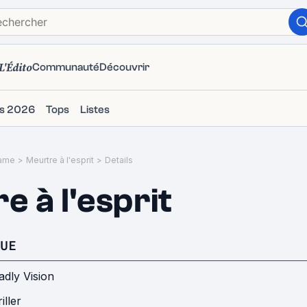
L'Édito
Communauté
Découvrir
ms 2026
Tops
Listes
ame
>
Meurtre à l'esprit
>
Details
e à l'esprit
UE
dly Vision
iller