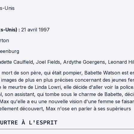
ts-Unis
ts-Unis) :
21 avril 1997
orton
eenburg
dette Caulfield
,
Joel Fields
,
Ardythe Goergens
,
Leonard Hil
 mort de son père, qui était pompier, Babette Watson est 
es images de plus en plus précises concernant des jeunes fe
 le meurtre de Linda Lowri, elle décide d'aller voir la poli
, son assistant, qui tombe sous le charme de Babette, décid
Max qu'elle a eu une nouvelle vision d'une femme se faisant
éellement découvert, Max n'ose en parler à ses supérieurs
URTRE À L'ESPRIT