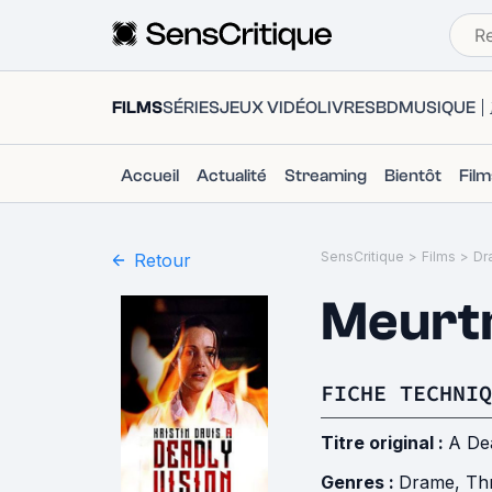
FILMS
SÉRIES
JEUX VIDÉO
LIVRES
BD
MUSIQUE
Accueil
Actualité
Streaming
Bientôt
Fil
SensCritique
>
Films
>
Dr
Retour
Meurtr
FICHE TECHNIQ
Titre original :
A Dea
Genres :
Drame
,
Thr