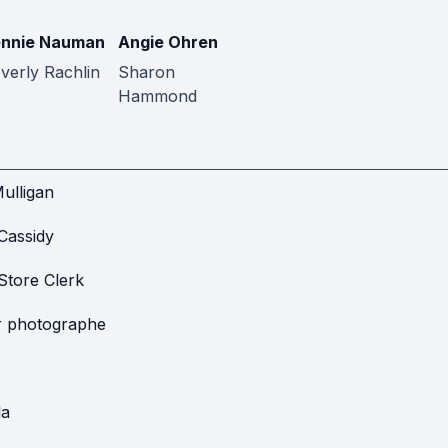
ennie Nauman
Angie Ohren
verly Rachlin
Sharon
Hammond
Mulligan
Cassidy
Store Clerk
er photographe
da