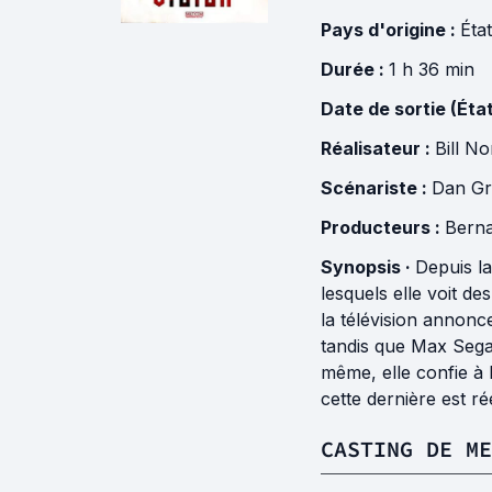
Pays d'origine :
Éta
Durée :
1 h 36 min
Date de sortie (Éta
Réalisateur :
Bill N
Scénariste :
Dan Gr
Producteurs :
Berna
Synopsis ·
Depuis la
lesquels elle voit d
la télévision annonce
tandis que Max Segal
même, elle confie à 
cette dernière est r
CASTING DE ME