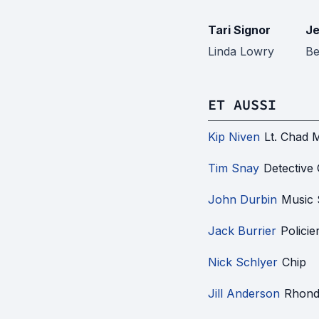
Tari Signor
J
Linda Lowry
Be
ET AUSSI
Kip Niven
Lt. Chad 
Tim Snay
Detective 
John Durbin
Music 
Jack Burrier
Polici
Nick Schlyer
Chip
Jill Anderson
Rhon