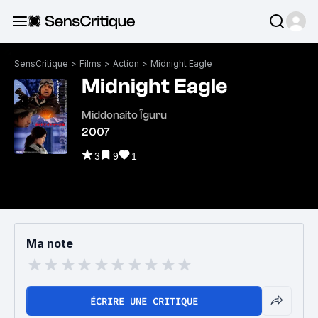
SensCritique
>
Films
>
Action
>
Midnight Eagle
Midnight Eagle
Middonaito Îguru
2007
3
9
1
Ma note
ÉCRIRE UNE CRITIQUE