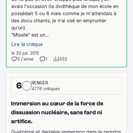
avais l'occasion (la dvdthèque de mon école en
possédait 5 ou 6 mais comme je m'attendais à
des docu chiants, je n'ai osé en emprunter
qu'un).
"Missile" est un...
Lire la critique
le 30 juil. 2013
3 j'aime
1
432
RENGER
6
4776 critiques
Immersion au cœur de la force de
dissuasion nucléaire, sans fard ni
artifice.
Quatrième et dernière immersion dans le registre