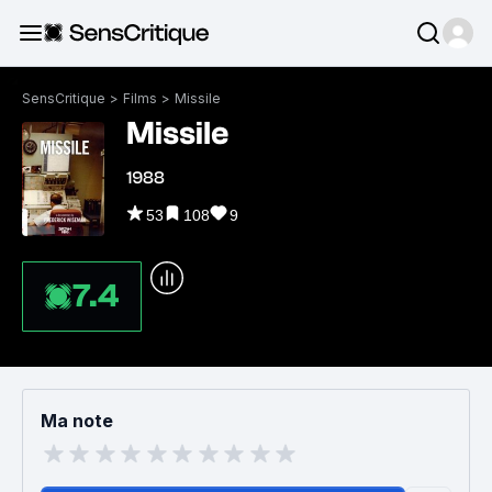
SensCritique
>
Films
>
Missile
Missile
1988
53
108
9
7.4
Ma note