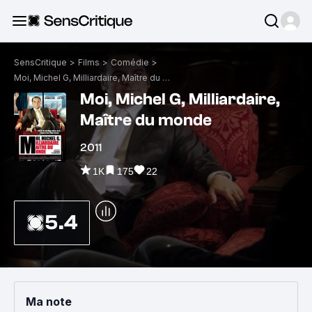
SensCritique
>
Films
>
Comédie
>
Moi, Michel G, Milliardaire, Maître du monde
Moi, Michel G, Milliardaire,
Maître du monde
2011
1K
175
22
5.4
Ma note