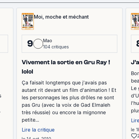
Moi, moche et méchant
Mao
9
104 critiques
Vivement la sortie en Gru Ray !
J'a
lolol
Bon
bea
Ça faisait longtemps que j'avais pas
Le 
autant rit devant un film d'animation ! Et
s
d'U
les personnages les plus drôles ne sont
l'h
pas Gru (avec la voix de Gad Elmaleh
.
plu
très réussie) ou encore la mignonne
petite...
Lir
Lire la critique
le 1
le 14 oct. 2010