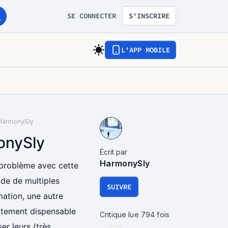
SE CONNECTER
S'INSCRIRE
L'APP MOBILE
 HarmonySly
onySly
Écrit par
HarmonySly
 problème avec cette
ide de multiples
SUIVRE
mation, une autre
aitement dispensable
Critique lue
794
fois
er leurs (très