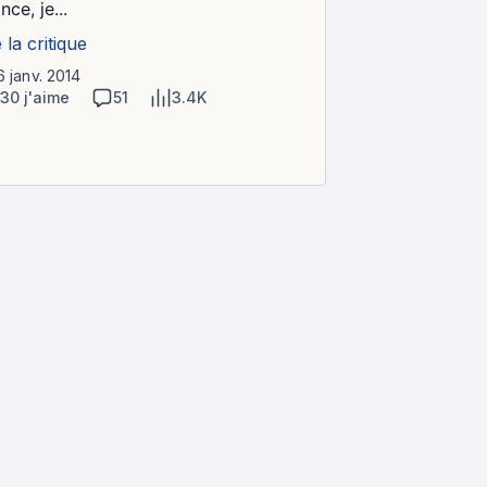
nce, je...
e la critique
6 janv. 2014
130 j'aime
51
3.4K