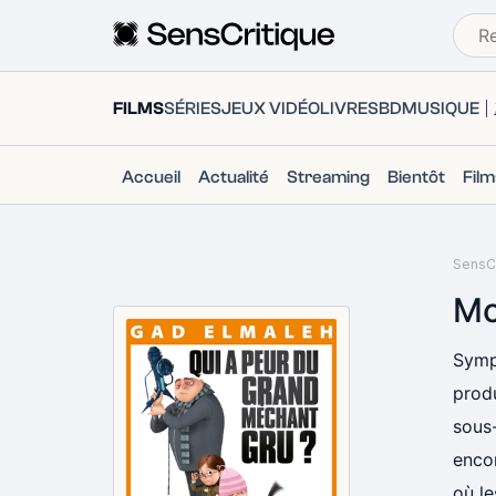
FILMS
SÉRIES
JEUX VIDÉO
LIVRES
BD
MUSIQUE
Accueil
Actualité
Streaming
Bientôt
Fil
SensCr
Mo
Symp
produ
sous-
encor
où le