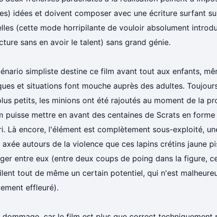
es) idées et doivent composer avec une écriture surfant s
lles (cette mode horripilante de vouloir absolument introd
cture sans en avoir le talent) sans grand génie.
énario simpliste destine ce film avant tout aux enfants, mê
ques et situations font mouche auprès des adultes. Toujours
lus petits, les minions ont été rajoutés au moment de la p
lm puisse mettre en avant des centaines de Scrats en forme
i. Là encore, l'élément est complètement sous-exploité, u
 axée autours de la violence que ces lapins crétins jaune p
liger entre eux (entre deux coups de poing dans la figure, c
ilent tout de même un certain potentiel, qui n'est malheur
ement effleuré).
 dommage, car le film est plus que correct techniquement 