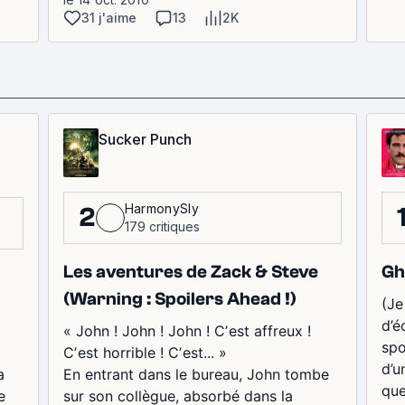
31 j'aime
13
2K
Sucker Punch
HarmonySly
2
179 critiques
Les aventures de Zack & Steve
Gh
(Warning : Spoilers Ahead !)
(Je
d’é
« John ! John ! John ! Cʼest affreux !
spo
i
Cʼest horrible ! Cʼest... »
d’u
a
En entrant dans le bureau, John tombe
que
e
sur son collègue, absorbé dans la