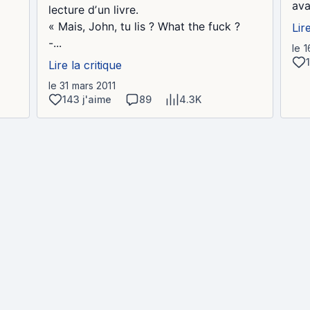
ava
lecture dʼun livre.
« Mais, John, tu lis ? What the fuck ?
Lir
-...
le 1
Lire la critique
le 31 mars 2011
143 j'aime
89
4.3K