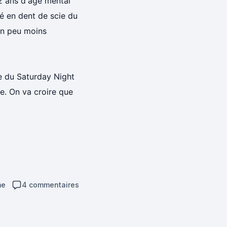
12 ans d'âge mental
té en dent de scie du
 un peu moins
de du Saturday Night
e. On va croire que
me
4 commentaires