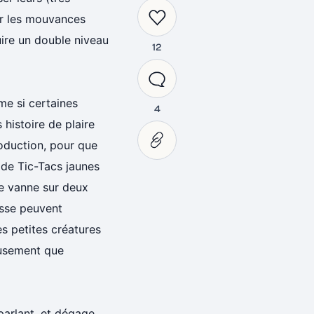
ur les mouvances
uire un double niveau
12
me si certaines
4
 histoire de plaire
roduction, pour que
 de Tic-Tacs jaunes
ne vanne sur deux
isse peuvent
es petites créatures
eusement que
parlant, et dégage