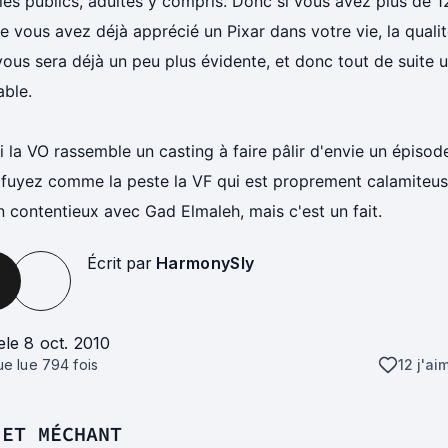
les publics, adultes y compris. Donc si vous avez plus de 
e vous avez déjà apprécié un Pixar dans votre vie, la quali
vous sera déjà un peu plus évidente, et donc tout de suite
able.
i la VO rassemble un casting à faire pâlir d'envie un épiso
 fuyez comme la peste la VF qui est proprement calamiteus
un contentieux avec Gad Elmaleh, mais c'est un fait.
Écrit par
HarmonySly
e
le 8 oct. 2010
que lue
794
fois
12 j'ai
 ET MÉCHANT