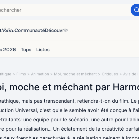
L'Édito
Communauté
Découvrir
ms 2026
Tops
Listes
itique
>
Films
>
Animation
>
Moi, moche et méchant
>
Critiques
>
Avis de
i, moche et méchant par Harm
athique, mais pas transcendant, retiendra-t-on du film. Le
ction Universal, c'est qu'elle semble avoir été conçue à l'a
traitants: une équipe pour le scénario, une autre pour l'ani
e pour la réalisation... Un éclatement de la créativité parf
s deux frenchies parachutés à la réalisation peinent à impos