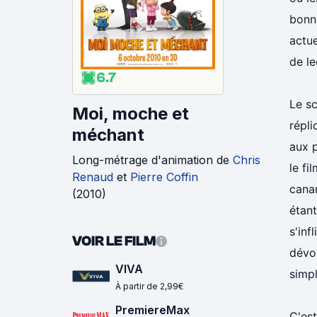
bonn
actue
de le
6.7
Le sc
Moi, moche et
répli
méchant
aux p
Long-métrage d'animation
de
Chris
le fi
Renaud
et
Pierre Coffin
canar
(
2010
)
étant
s'inf
VOIR LE FILM
dévo
VIVA
simpl
À partir de 2,99€
PremiereMax
C'est