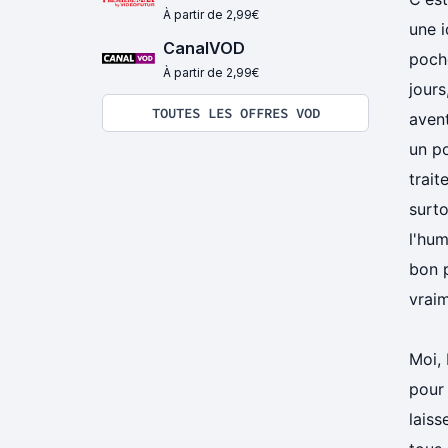
À partir de 2,99€
une i
CanalVOD
poche
À partir de 2,99€
jours
TOUTES LES OFFRES VOD
avent
un po
trait
surto
l'hum
bon p
vraim
Moi,
pour 
laiss