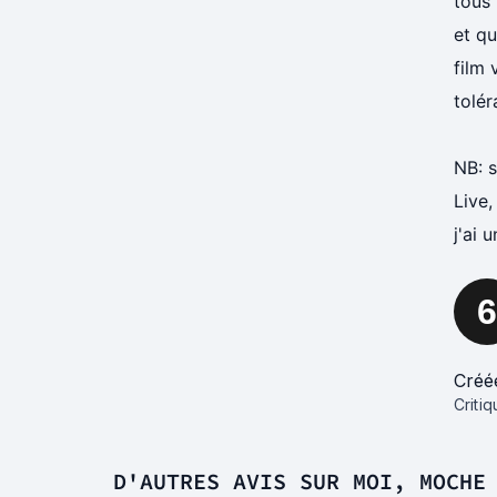
tous 
et qu
film 
tolér
NB: s
Live,
j'ai 
6
Créé
Criti
D'AUTRES AVIS SUR MOI, MOCHE