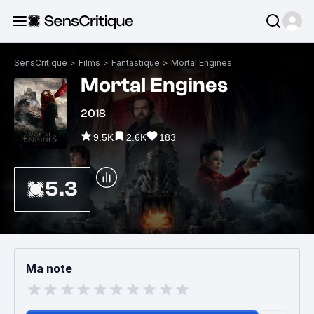
SensCritique
>
Films
>
Fantastique
>
Mortal Engines
Mortal Engines
2018
9.5K
2.6K
183
5.3
Ma note