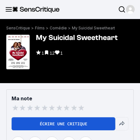
SensCritique
>
Films
>
Comédie
>
My Suicidal Sweetheart
My Suicidal Sweetheart
1
12
1
Ma note
ÉCRIRE UNE CRITIQUE