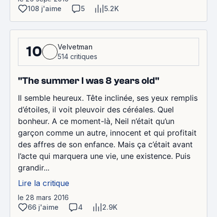
108 j'aime
5
5.2K
Velvetman
10
514 critiques
"The summer I was 8 years old"
Il semble heureux. Tête inclinée, ses yeux remplis
d’étoiles, il voit pleuvoir des céréales. Quel
bonheur. A ce moment-là, Neil n’était qu’un
garçon comme un autre, innocent et qui profitait
des affres de son enfance. Mais ça c’était avant
l’acte qui marquera une vie, une existence. Puis
grandir...
Lire la critique
le 28 mars 2016
66 j'aime
4
2.9K