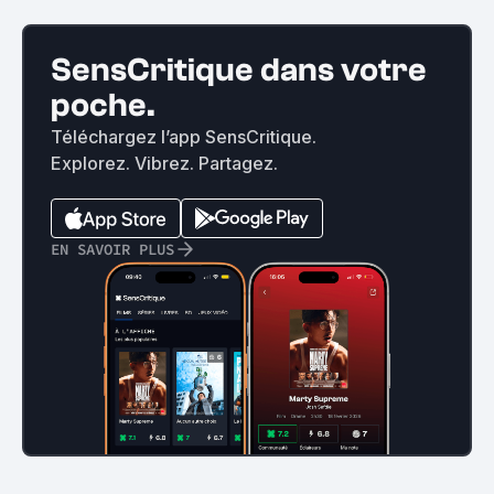
SensCritique dans votre
poche.
Téléchargez l’app SensCritique.
Explorez. Vibrez. Partagez.
EN SAVOIR PLUS