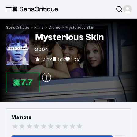
SensCritique
>
Films
>
Drame
>
Mysterious Skin
Mysterious Skin
2004
14.9K
10K
1.7K
7.7
Ma note