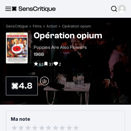
SensCritique
>
Films
>
Action
>
Opération opium
Opération opium
Poppies Are Also Flowers
1966
63
37
2
4.8
Ma note