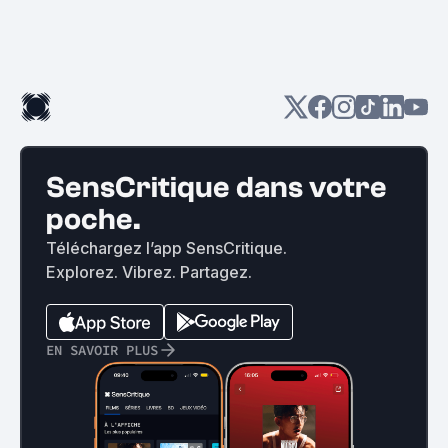
SensCritique dans votre
poche.
Téléchargez l’app SensCritique.
Explorez. Vibrez. Partagez.
EN SAVOIR PLUS