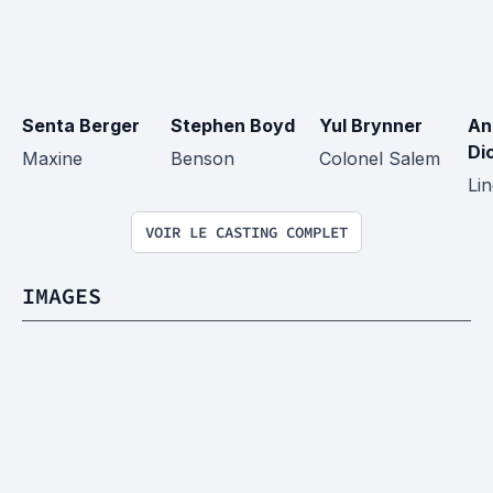
Senta Berger
Stephen Boyd
Yul Brynner
An
Di
Maxine
Benson
Colonel Salem
Li
VOIR LE CASTING COMPLET
IMAGES