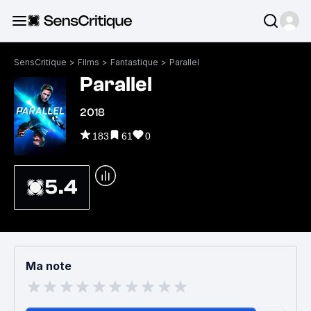
SensCritique
>
Films
>
Fantastique
>
Parallel
Parallel
2018
183
61
0
5.4
Ma note