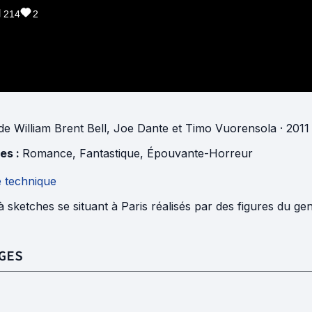
214
2
de
William Brent Bell
,
Joe Dante
et
Timo Vuorensola
· 2011
es :
Romance
,
Fantastique
,
Épouvante-Horreur
e technique
à sketches se situant à Paris réalisés par des figures du gen
GES