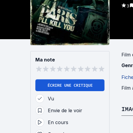
3
Film
Ma note
Genr
Fich
ÉCRIRE UNE CRITIQUE
Film 
Vu
IMA
Envie de le voir
En cours