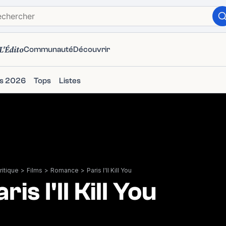
L'Édito
Communauté
Découvrir
ms 2026
Tops
Listes
itique
>
Films
>
Romance
>
Paris I'll Kill You
ris I'll Kill You