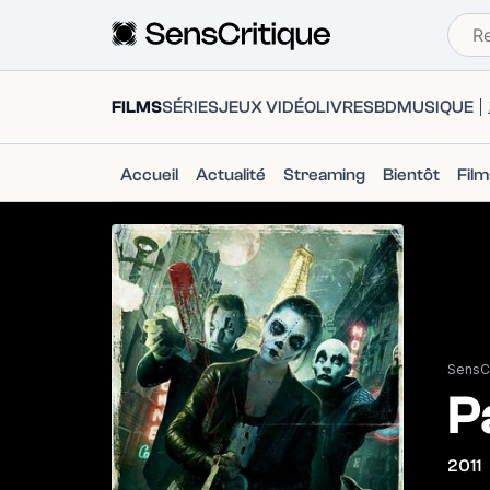
FILMS
SÉRIES
JEUX VIDÉO
LIVRES
BD
MUSIQUE
Accueil
Actualité
Streaming
Bientôt
Fil
SensCr
Pa
2011