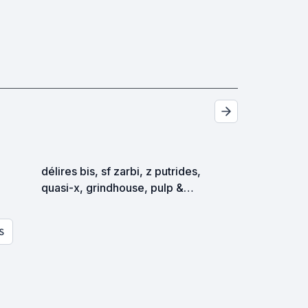
délires bis, sf zarbi, z putrides,
quasi-x, grindhouse, pulp &
exploitation en tous genres
S