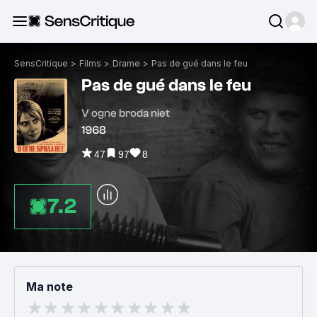
SensCritique
>
Films
>
Drame
>
Pas de gué dans le feu
Pas de gué dans le feu
V ogne broda niet
1968
47
97
8
7.2
Ma note