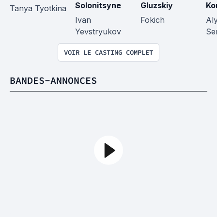
Solonitsyne
Gluzskiy
Ko
Tanya Tyotkina
Ivan 
Fokich
Al
Yevstryukov
Se
VOIR LE CASTING COMPLET
BANDES-ANNONCES