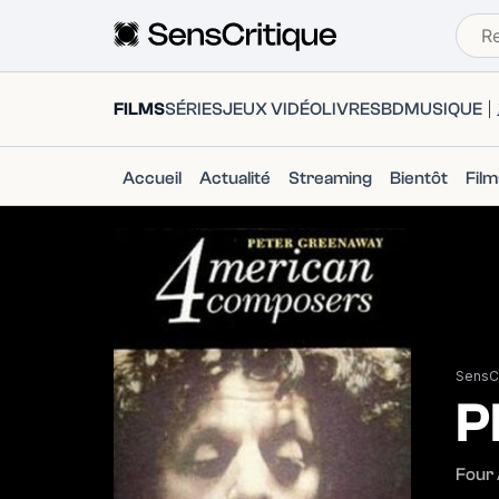
FILMS
SÉRIES
JEUX VIDÉO
LIVRES
BD
MUSIQUE
Accueil
Actualité
Streaming
Bientôt
Fil
SensCr
P
Four 