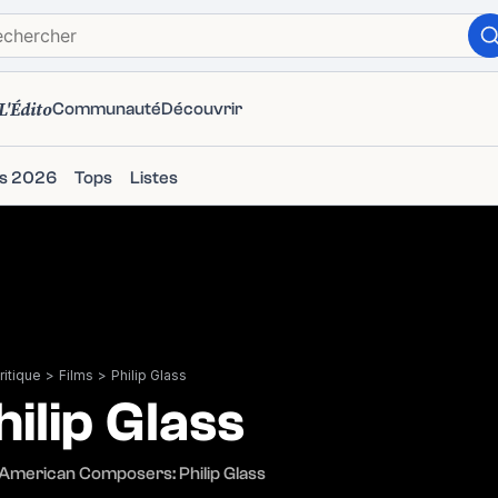
L'Édito
Communauté
Découvrir
ms 2026
Tops
Listes
itique
>
Films
>
Philip Glass
hilip Glass
American Composers: Philip Glass