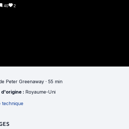
40
2
de
Peter Greenaway
· 55 min
 d'origine :
Royaume-Uni
e technique
GES