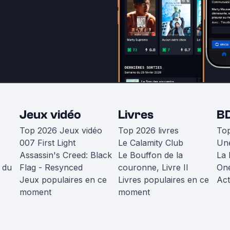
Jeux vidéo
Livres
B
Top 2026 Jeux vidéo
Top 2026 livres
To
007 First Light
Le Calamity Club
Une
Assassin's Creed: Black
Le Bouffon de la
La 
 du
Flag - Resynced
couronne, Livre II
One
Jeux populaires en ce
Livres populaires en ce
Act
moment
moment