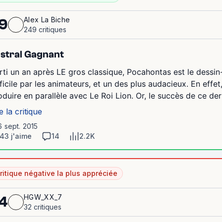
Alex La Biche
9
249 critiques
stral Gagnant
rti un an après LE gros classique, Pocahontas est le dess
fficile par les animateurs, et un des plus audacieux. En effe
oduire en parallèle avec Le Roi Lion. Or, le succès de ce dern
e la critique
6 sept. 2015
43 j'aime
14
2.2K
ritique négative la plus appréciée
HGW_XX_7
4
32 critiques