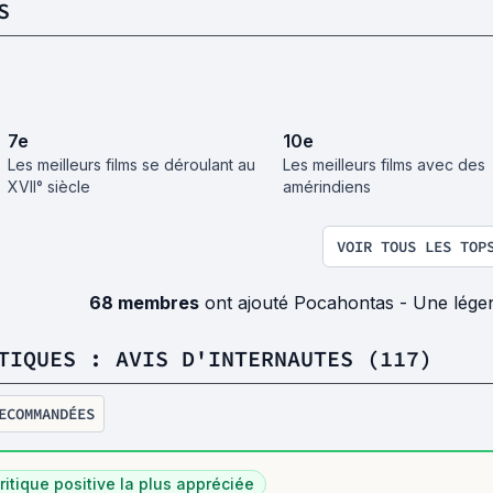
S
7
e
10
e
Les meilleurs films se déroulant au
Les meilleurs films avec des
XVII° siècle
amérindiens
VOIR TOUS LES TOP
68 membres
ont ajouté Pocahontas - Une légen
TIQUES : AVIS D'INTERNAUTES (117)
ECOMMANDÉES
ritique positive la plus appréciée