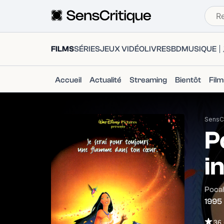
FILMS
SÉRIES
JEUX VIDÉO
LIVRES
BD
MUSIQUE
Accueil
Actualité
Streaming
Bientôt
Fil
SensCr
P
i
Poca
1995
36