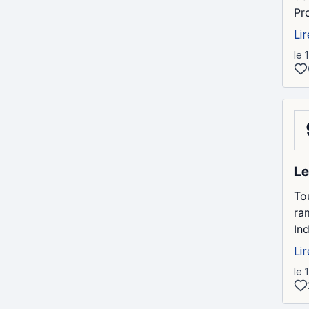
Pr
Lir
le 
Le
To
ra
Ind
Lir
le 