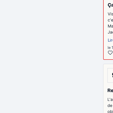
Ça
Vi
c'
Ma
Ja
Lir
le 
Re
L'
de
obl