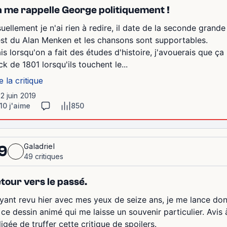
 me rappelle George politiquement !
suellement je n'ai rien à redire, il date de la seconde gran
est du Alan Menken et les chansons sont supportables.
is lorsqu'on a fait des études d'histoire, j'avouerais que ç
ck de 1801 lorsqu'ils touchent le...
e la critique
12 juin 2019
10 j'aime
850
Galadriel
9
49 critiques
tour vers le passé.
ayant revu hier avec mes yeux de seize ans, je me lance do
 ce dessin animé qui me laisse un souvenir particulier. Avis à
igée de truffer cette critique de spoilers.