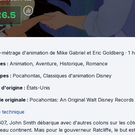
6.5
-métrage d'animation
de
Mike Gabriel
et
Eric Goldberg
· 1 
es :
Animation
,
Aventure
,
Historique
,
Romance
pes :
Pocahontas
,
Classiques d'animation Disney
 d'origine :
États-Unis
e originale :
Pocahontas: An Original Walt Disney Record
e technique
07, John Smith débarque avec d'autres colons sur les côtes
au continent. Mais pour le gouverneur Ratcliffe, le but est a