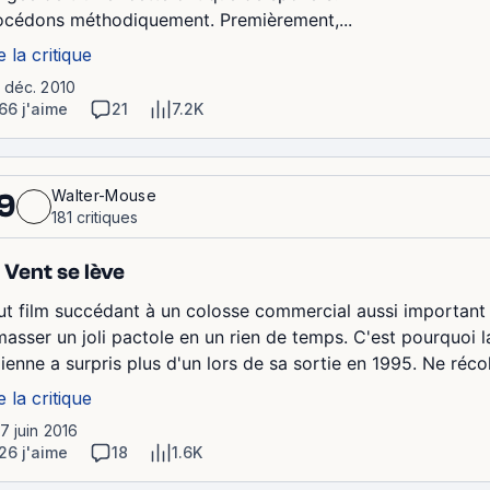
océdons méthodiquement. Premièrement,...
e la critique
1 déc. 2010
66 j'aime
21
7.2K
Walter-Mouse
9
181 critiques
 Vent se lève
ut film succédant à un colosse commercial aussi important 
masser un joli pactole en un rien de temps. C'est pourquoi
ienne a surpris plus d'un lors de sa sortie en 1995. Ne récol
e la critique
17 juin 2016
26 j'aime
18
1.6K