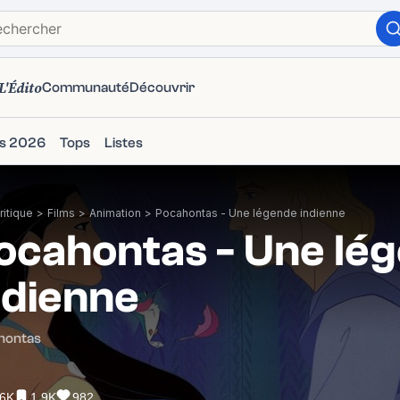
L'Édito
Communauté
Découvrir
ms 2026
Tops
Listes
itique
>
Films
>
Animation
>
Pocahontas - Une légende indienne
ocahontas - Une lé
ndienne
hontas
.6K
1.9K
982