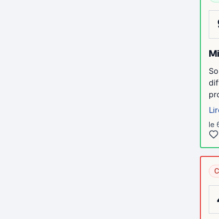
Mi
So
di
pr
Lir
le 
C