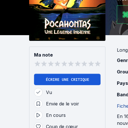
Long
Ma note
Genr
Grou
ÉCRIRE UNE CRITIQUE
Pays
Vu
Band
Envie de le voir
Fich
En cours
En 16
nouve
Coup de cœur