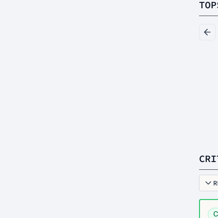
TOP
CRI
R
C