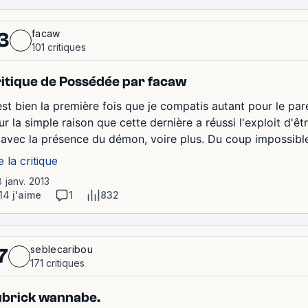
facaw
3
101 critiques
itique de Possédée par facaw
est bien la première fois que je compatis autant pour le pa
ur la simple raison que cette dernière a réussi l'exploit d'ê
'avec la présence du démon, voire plus. Du coup impossible d
e la critique
8 janv. 2013
14 j'aime
1
832
seblecaribou
7
171 critiques
brick wannabe.