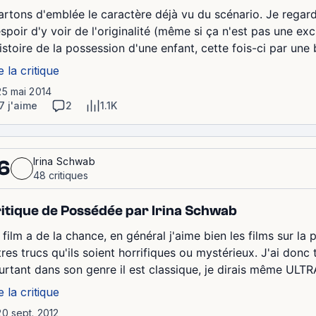
artons d'emblée le caractère déjà vu du scénario. Je regarde 
espoir d'y voir de l'originalité (même si ça n'est pas une e
histoire de la possession d'une enfant, cette fois-ci par une 
e la critique
25 mai 2014
7 j'aime
2
1.1K
Irina Schwab
6
48 critiques
itique de Possédée par Irina Schwab
film a de la chance, en général j'aime bien les films sur la p
tres trucs qu'ils soient horrifiques ou mystérieux. J'ai don
urtant dans son genre il est classique, je dirais même ULTRA
e la critique
20 sept. 2012