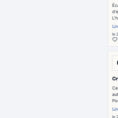
Éc
d'
L'
Lir
le 
Cr
Ce 
au
Po
Lir
le 