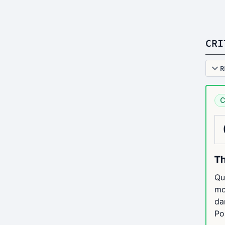
CRI
R
C
Th
Qu
mo
da
Po