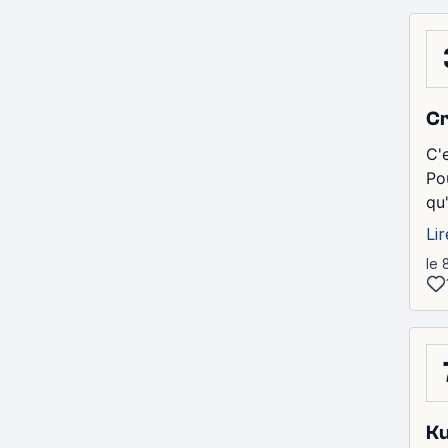
Cr
C'
Po
qu
Lir
le 
Ku