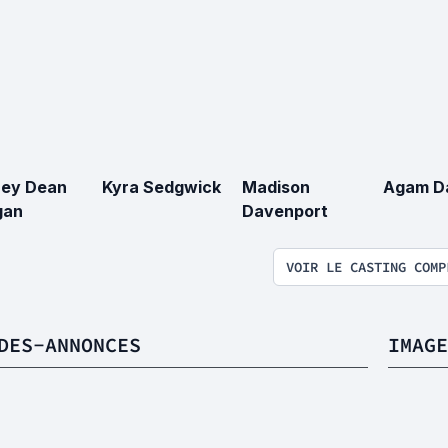
rey Dean
Kyra Sedgwick
Madison
Agam Da
gan
Davenport
VOIR LE CASTING COMP
DES-ANNONCES
IMAGE