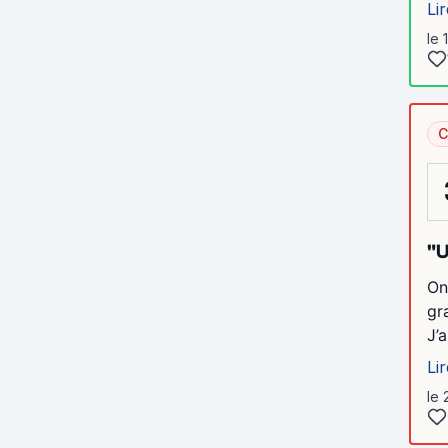
Lir
le 
C
"U
On
gr
J’
Lir
le 