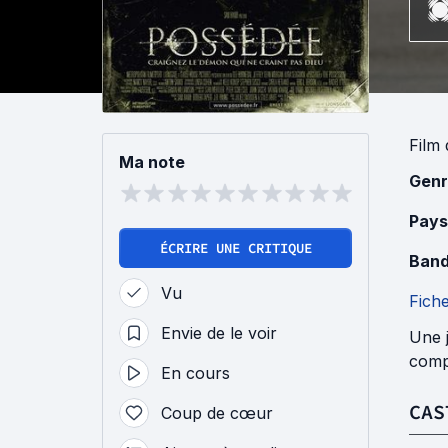
Film
Ma note
Genr
Pays
ÉCRIRE UNE CRITIQUE
Band
Vu
Fich
Envie de le voir
Une j
compo
En cours
CAS
Coup de cœur