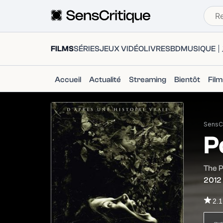
FILMS
SÉRIES
JEUX VIDÉO
LIVRES
BD
MUSIQUE
Accueil
Actualité
Streaming
Bientôt
Fil
SensCr
P
The 
2012
2.