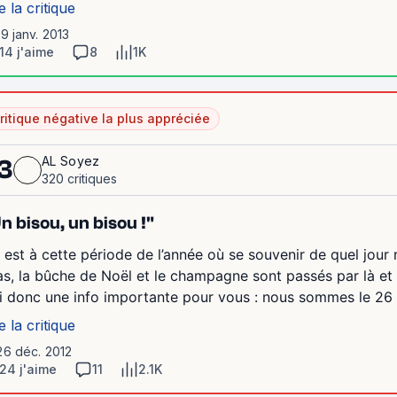
e la critique
19 janv. 2013
14 j'aime
8
1K
ritique négative la plus appréciée
AL Soyez
3
320 critiques
n bisou, un bisou !"
 est à cette période de l’année où se souvenir de quel jour
as, la bûche de Noël et le champagne sont passés par là et
ai donc une info importante pour vous : nous sommes le 26 
e la critique
26 déc. 2012
24 j'aime
11
2.1K