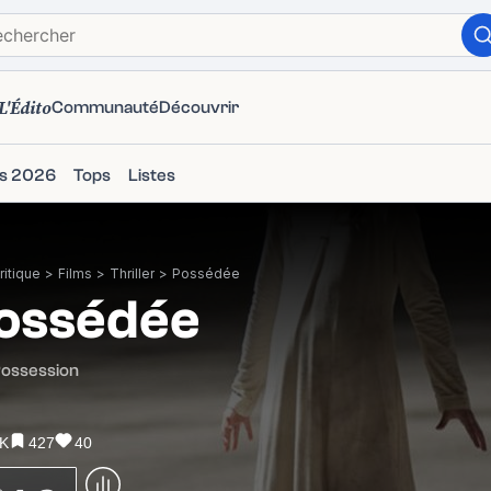
L'Édito
Communauté
Découvrir
ms 2026
Tops
Listes
itique
>
Films
>
Thriller
>
Possédée
ossédée
Possession
1K
427
40