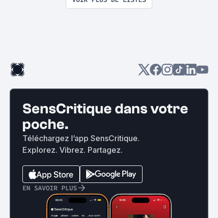
SensCritique dans votre
poche.
Téléchargez l’app SensCritique.
Explorez. Vibrez. Partagez.
EN SAVOIR PLUS