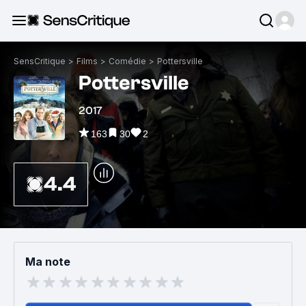
SensCritique
>
Films
>
Comédie
>
Pottersville
Pottersville
2017
163
30
2
4.4
Ma note