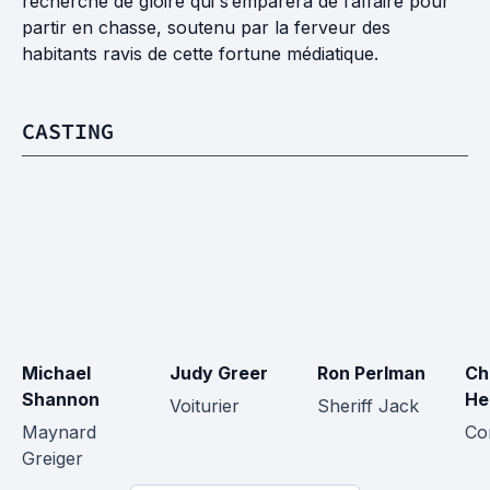
recherche de gloire qui s’emparera de l’affaire pour
partir en chasse, soutenu par la ferveur des
habitants ravis de cette fortune médiatique.
CASTING
Michael 
Judy Greer
Ron Perlman
Ch
Shannon
He
Voiturier
Sheriff Jack
Maynard 
Co
Greiger