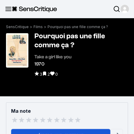
SensCritique
>
Films
>
Pourquoi pas une fille comme ça ?
Pourquoi pas une fille
comme ça ?
Take a girl like you
1970
3
2
0
Ma note