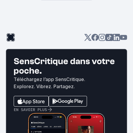
SensCritique dans votre
poche.
Téléchargez l’app SensCritique.
Explorez. Vibrez. Partagez.
EN SAVOIR PLUS