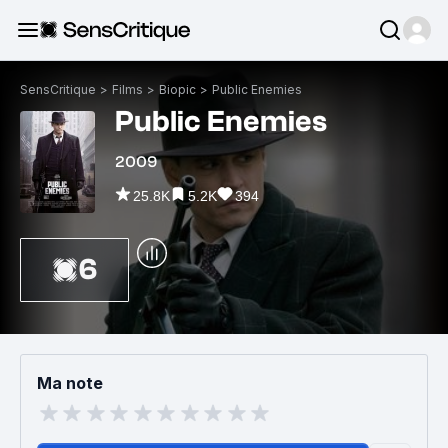
SensCritique
>
Films
>
Biopic
>
Public Enemies
Public Enemies
2009
25.8K
5.2K
394
6
Ma note