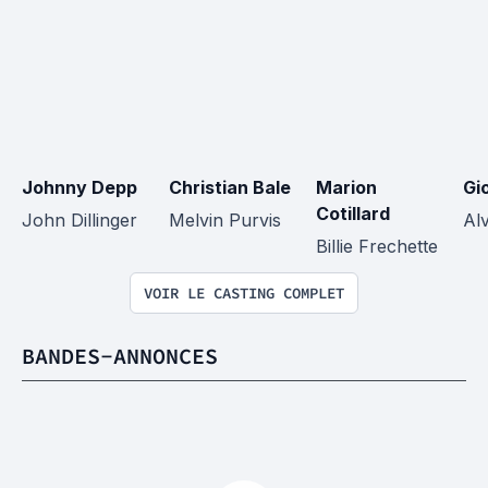
Johnny Depp
Christian Bale
Marion 
Gio
Cotillard
John Dillinger
Melvin Purvis
Alv
Billie Frechette
VOIR LE CASTING COMPLET
BANDES-ANNONCES