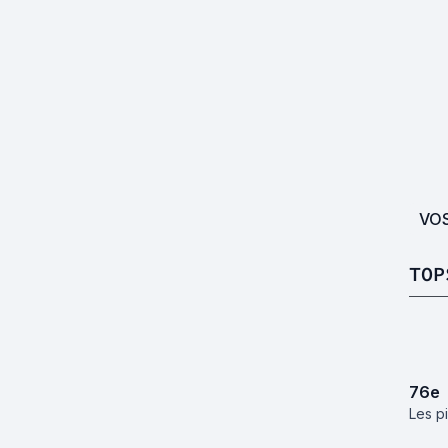
VO
TOP
76
e
Les p