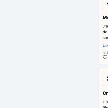
Ma
J'
de
spé
Lir
le 
Cr
Un
fi