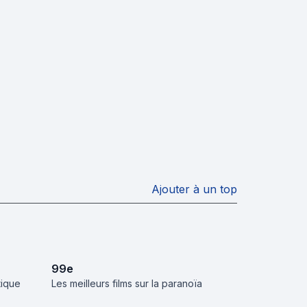
Ajouter à un top
99
e
tique
Les meilleurs films sur la paranoïa