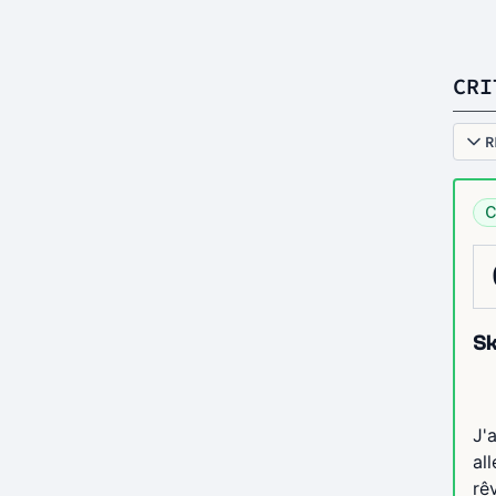
CRI
R
C
Sk
J'
al
rê