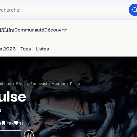
L'Édito
Communauté
Découvrir
ms 2026
Tops
Listes
itique
>
Films
>
Épouvante-Horreur
>
Pulse
ulse
6
0
288
11