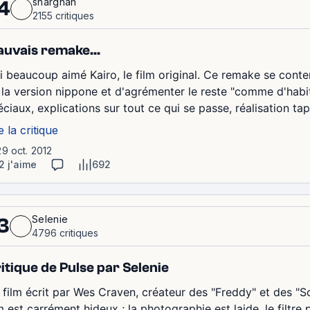
sharghan
4
2155 critiques
uvais remake...
ai beaucoup aimé Kairo, le film original. Ce remake se cont
 la version nippone et d'agrémenter le reste "comme d'habi
ciaux, explications sur tout ce qui se passe, réalisation tape 
e la critique
29 oct. 2012
2 j'aime
692
Selenie
3
4796 critiques
itique de Pulse par Selenie
 film écrit par Wes Craven, créateur des "Freddy" et des "S
lm est carrément hideux ; la photographie est laide, le filtr