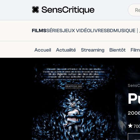
FILMS
SÉRIES
JEUX VIDÉO
LIVRES
BD
MUSIQUE
Accueil
Actualité
Streaming
Bientôt
Fil
SensCr
P
200
70