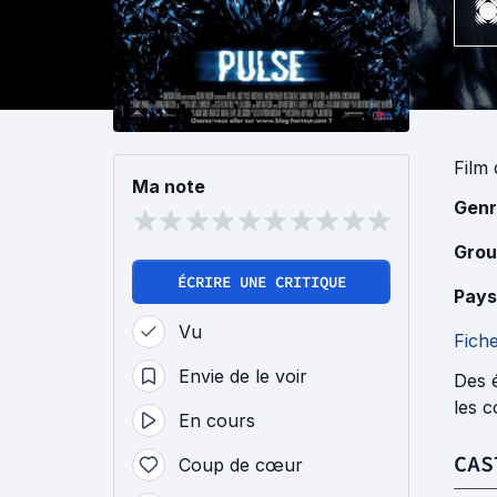
Film
Ma note
Genr
Grou
ÉCRIRE UNE CRITIQUE
Pays
Vu
Fich
Envie de le voir
Des 
les 
En cours
CAS
Coup de cœur