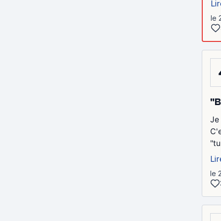
Lir
le 
"B
Je
C'
"tu
Lir
le 