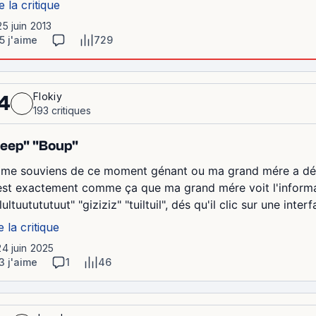
e la critique
25 juin 2013
5 j'aime
729
Flokiy
4
193 critiques
eep" "Boup"
 me souviens de ce moment génant ou ma grand mére a déco
est exactement comme ça que ma grand mére voit l'informat
lultuutututuut" "giziziz" "tuiltuil", dés qu'il clic sur une inte
e la critique
24 juin 2025
3 j'aime
1
46