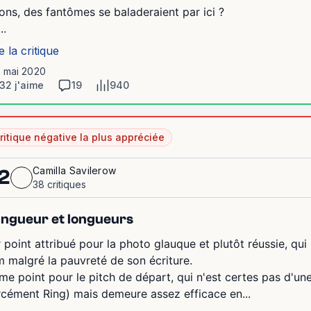
lons, des fantômes se baladeraient par ici ?
..
e la critique
1 mai 2020
32 j'aime
19
940
ritique négative la plus appréciée
Camilla Savilerow
2
38 critiques
ngueur et longueurs
r point attribué pour la photo glauque et plutôt réussie, qu
lm malgré la pauvreté de son écriture.
me point pour le pitch de départ, qui n'est certes pas d'une
rcément Ring) mais demeure assez efficace en...