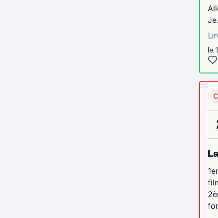
Al
Je.
Lir
le 
C
La
1e
fi
2è
fo