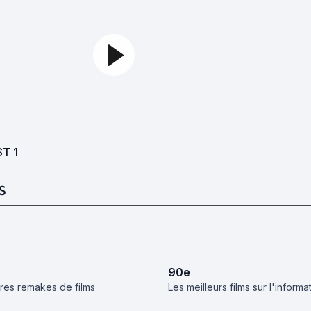
ST
1
S
90
e
ires remakes de films
Les meilleurs films sur l'informa