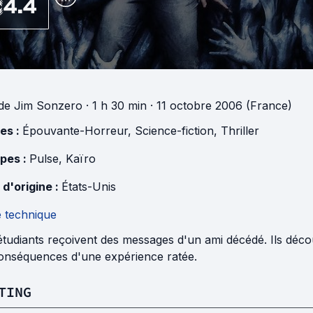
4.4
de
Jim Sonzero
· 1 h 30 min
· 11 octobre 2006 (France)
es :
Épouvante-Horreur
,
Science-fiction
,
Thriller
pes :
Pulse
,
Kaïro
 d'origine :
États-Unis
e technique
étudiants reçoivent des messages d'un ami décédé. Ils déc
conséquences d'une expérience ratée.
TING