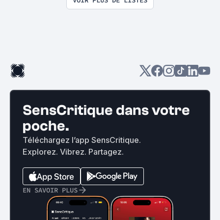
SensCritique dans votre
poche.
Téléchargez l’app SensCritique.
Explorez. Vibrez. Partagez.
EN SAVOIR PLUS