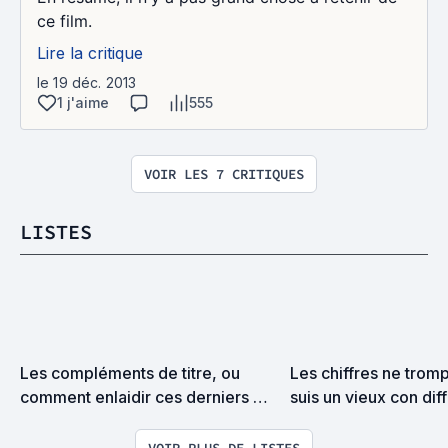
ce film.
Lire la critique
le 19 déc. 2013
1 j'aime
555
VOIR LES 7 CRITIQUES
LISTES
Les compléments de titre, ou 
Les chiffres ne tromp
comment enlaidir ces derniers 
suis un vieux con diff
tout en nous prenant pour des 
débiles profonds (films)
VOIR PLUS DE LISTES