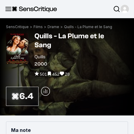
SensCritique
>
Films
>
Drame
>
Quills - La Plume et le Sang
Quills - La Plume et le
Sang
Quills
2000
501
452
28
6.4
Ma note