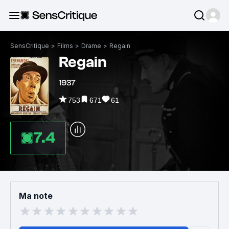
SensCritique
>
Films
>
Drame
>
Regain
Regain
1937
753
671
61
7.4
Ma note