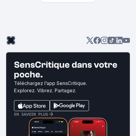
SensCritique dans votre
poche.
Téléchargez l’app SensCritique.
Explorez. Vibrez. Partagez.
EN SAVOIR PLUS