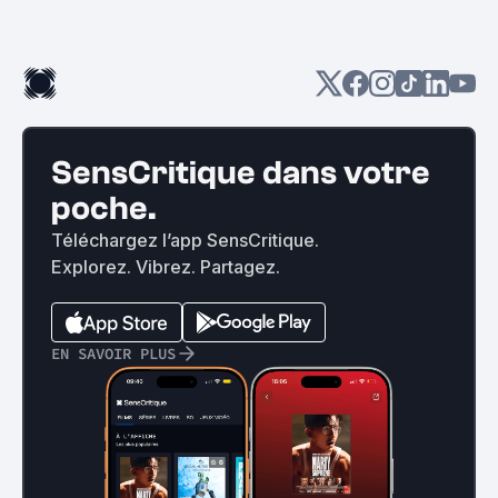
SensCritique dans votre
poche.
Téléchargez l’app SensCritique.
Explorez. Vibrez. Partagez.
EN SAVOIR PLUS