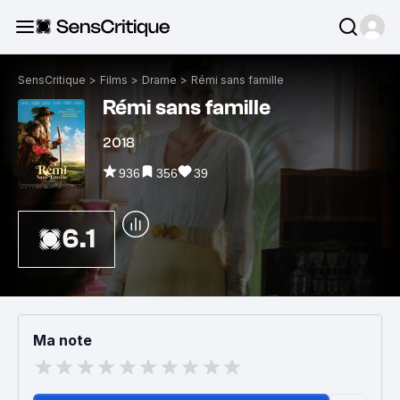
SensCritique
>
Films
>
Drame
>
Rémi sans famille
Rémi sans famille
2018
936
356
39
6.1
Ma note