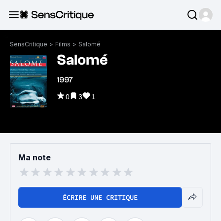
SensCritique
>
Films
>
Salomé
Salomé
1997
0
3
1
Ma note
ÉCRIRE UNE CRITIQUE