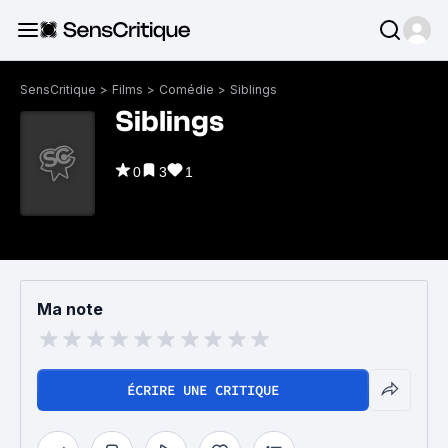
SensCritique
>
Films
>
Comédie
>
Siblings
Siblings
0
3
1
Ma note
ÉCRIRE UNE CRITIQUE