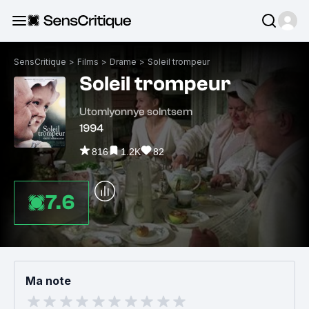
SensCritique
>
Films
>
Drame
>
Soleil trompeur
Soleil trompeur
Utomlyonnye solntsem
1994
816
1.2K
82
7.6
Ma note