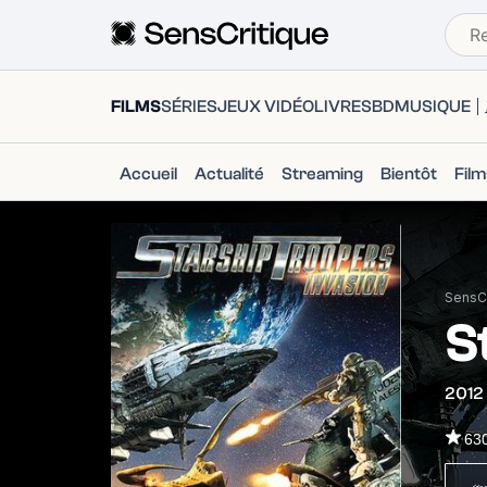
FILMS
SÉRIES
JEUX VIDÉO
LIVRES
BD
MUSIQUE
Accueil
Actualité
Streaming
Bientôt
Fil
SensCr
S
2012
63