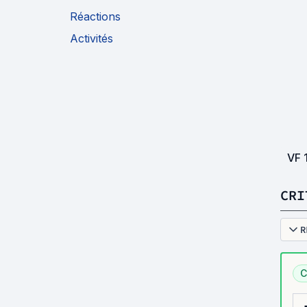
Réactions
Activités
VF
CRI
R
C