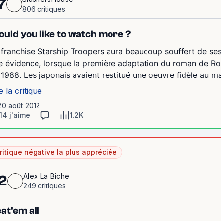
7
806 critiques
uld you like to watch more ?
 franchise Starship Troopers aura beaucoup souffert de ses 
e évidence, lorsque la première adaptation du roman de Robe
 1988. Les japonais avaient restitué une oeuvre fidèle au maté
e la critique
20 août 2012
14 j'aime
1.2K
ritique négative la plus appréciée
Alex La Biche
2
249 critiques
at'em all