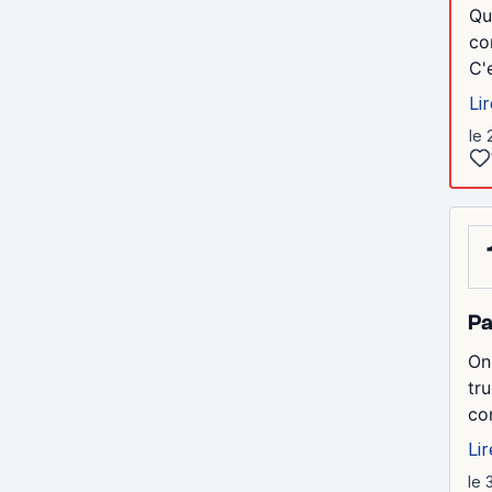
Qu
co
C'
Lir
le 
Pa
On
tru
com
Lir
le 