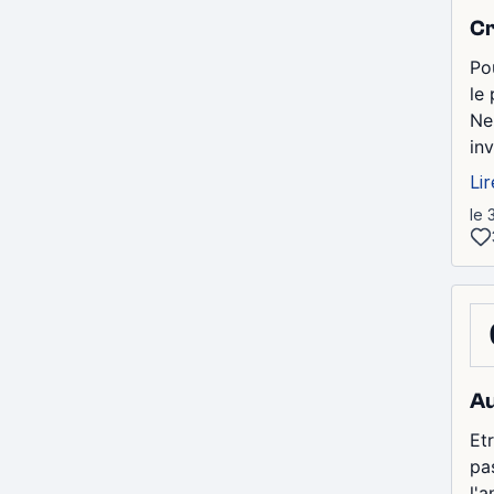
Cr
Po
le
Ne
in
Lir
le 
Au
Et
pa
l'