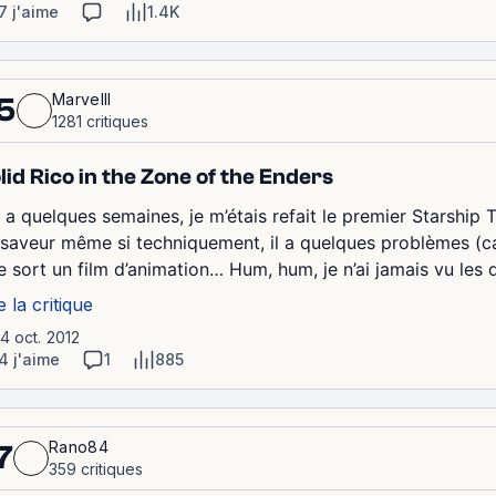
7 j'aime
1.4K
Marvelll
5
1281 critiques
lid Rico in the Zone of the Enders
y a quelques semaines, je m’étais refait le premier Starship T
 saveur même si techniquement, il a quelques problèmes (cad
e sort un film d’animation… Hum, hum, je n’ai jamais vu les 
e la critique
14 oct. 2012
4 j'aime
1
885
Rano84
7
359 critiques