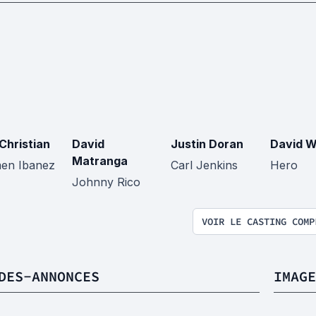
 Christian
David
Justin Doran
David W
Matranga
en Ibanez
Carl Jenkins
Hero
Johnny Rico
VOIR LE CASTING COMP
DES-ANNONCES
IMAGE