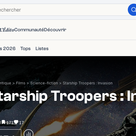
L'Édito
Communauté
Découvrir
ms 2026
Tops
Listes
itique
>
Films
>
Science-fiction
>
Starship Troopers : Invasion
tarship Troopers : I
0
171
17