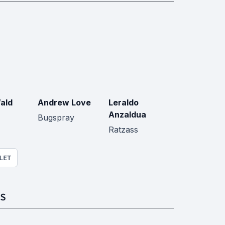
ald
Andrew Love
Leraldo
Anzaldua
Bugspray
Ratzass
LET
S