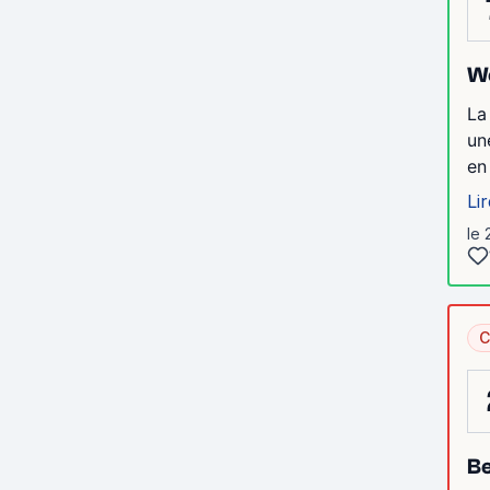
Wo
La
un
en
Lir
le 
C
Be