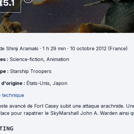
5.1
de
Shinji Aramaki
· 1 h 29 min
· 10 octobre 2012 (France)
es :
Science-fiction
,
Animation
pe :
Starship Troopers
 d'origine :
États-Unis
,
Japon
e technique
oste avancé de Fort Casey subit une attaque arachnide. Un
lace pour rapatrier le SkyMarshall John A. Warden ainsi qu
TING