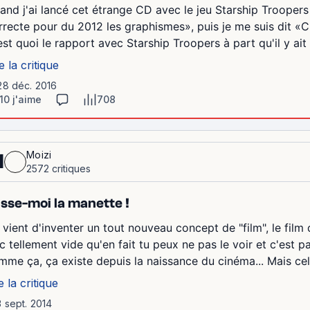
and j'ai lancé cet étrange CD avec le jeu Starship Troopers :
rrecte pour du 2012 les graphismes», puis je me suis dit «C'
est quoi le rapport avec Starship Troopers à part qu'il y ait
e la critique
28 déc. 2016
10 j'aime
708
Moizi
1
2572 critiques
sse-moi la manette !
 vient d'inventer un tout nouveau concept de "film", le fil
c tellement vide qu'en fait tu peux ne pas le voir et c'est pa
me ça, ça existe depuis la naissance du cinéma... Mais celui-
e la critique
3 sept. 2014