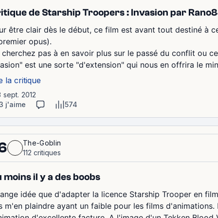
itique de Starship Troopers : Invasion par Rano
ur être clair dès le début, ce film est avant tout destiné à
 premier opus).
 cherchez pas à en savoir plus sur le passé du conflit ou ce
vasion" est une sorte "d'extension" qui nous en offrira le mi
e la critique
3 sept. 2012
3 j'aime
574
The-Goblin
6
112 critiques
 moins il y a des boobs
range idée que d'adapter la licence Starship Trooper en film 
s m'en plaindre ayant un faible pour les films d'animations
animation d'excellente facture. A l'image d'un Tekken Blood