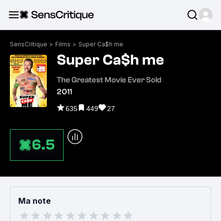
SensCritique
>
Films
>
Super Ca$h me
Super Ca$h me
The Greatest Movie Ever Sold
2011
635
449
27
6.5
Ma note