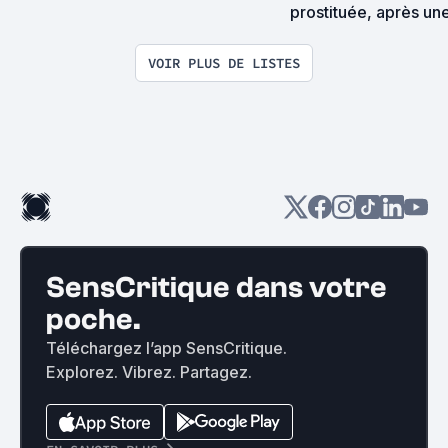
prostituée, après une
tisane, qu'à Tain-l'H
de Bitche, périt papé
VOIR PLUS DE LISTES
Vous ne pûtes rien y 
SensCritique dans votre
poche.
Téléchargez l’app SensCritique.
Explorez. Vibrez. Partagez.