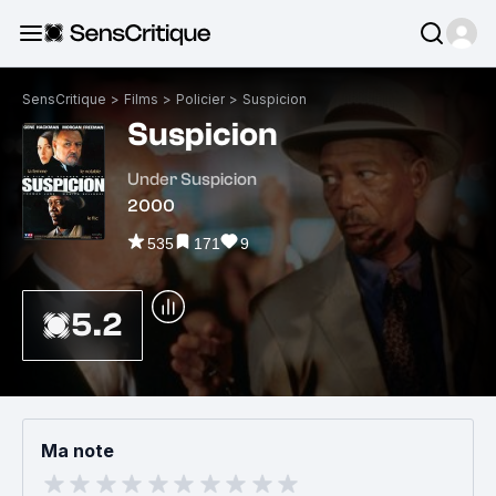
SensCritique
>
Films
>
Policier
>
Suspicion
Suspicion
Under Suspicion
2000
535
171
9
5.2
Ma note