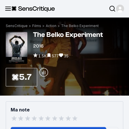
SensCritique
>
Films
>
Action
>
The Belko Experiment
The Belko Experiment
2016
1.5K
577
35
5.7
Ma note